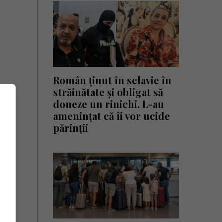
Român ținut în sclavie în
străinătate și obligat să
doneze un rinichi. L-au
amenințat că îi vor ucide
părinții