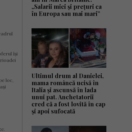
„Salarii mici și prețuri ca
în Europa sau mai mari”
cadrul
ferul își
erioadei
Ultimul drum al Danielei,
pe loc,
mama româncă ucisă în
ași
Italia și ascunsă în lada
unui pat. Anchetatorii
cred că a fost lovită în cap
și apoi sufocată
te.