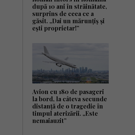
după 10 ani în străinătate,
surprins de ceea ce a
găsit. „Dai un mărunțiș și
ești proprietar!”
Avion cu 180 de pasageri
la bord, la câteva secunde
distanță de o tragedie în
timpul aterizării. „Este
nemaiauzit”