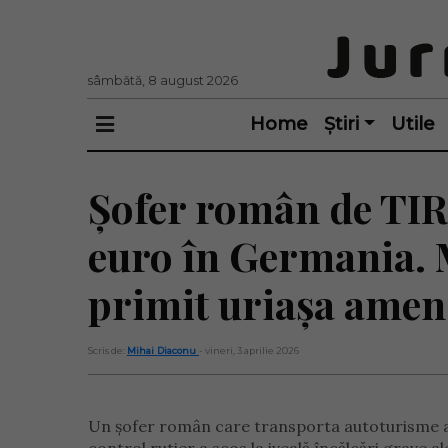
sâmbătă, 8 august 2026
Home
Știri
Utile
Șofer român de TIR
euro în Germania. 
primit uriașa ame
Scris de:
Mihai Diaconu
- vineri, 3 aprilie 2026
Un șofer român care transporta autoturisme a