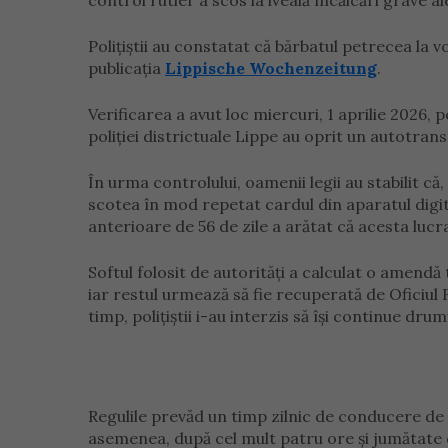
control rutier a scos la iveală încălcări grave 
Polițiștii au constatat că bărbatul petrecea la v
publicația
Lippische Wochenzeitung
.
Verificarea a avut loc miercuri, 1 aprilie 2026, 
poliției districtuale Lippe au oprit un autotr
În urma controlului, oamenii legii au stabilit că
scotea în mod repetat cardul din aparatul digita
anterioare de 56 de zile a arătat că acesta lucra
Softul folosit de autorități a calculat o amendă
iar restul urmează să fie recuperată de Oficiul 
timp, polițiștii i-au interzis să își continue drum
Regulile prevăd un timp zilnic de conducere d
asemenea, după cel mult patru ore și jumătate d