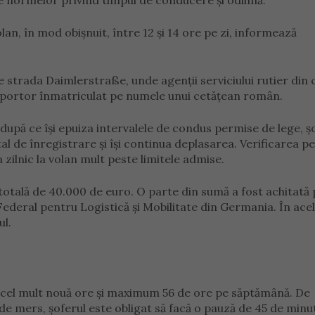
ale normelor privind timpul de conducere și odihnă.
olan, în mod obișnuit, între 12 și 14 ore pe zi, informează
pe strada Daimlerstraße, unde agenții serviciului rutier din 
ansportor înmatriculat pe numele unui cetățean român.
, după ce își epuiza intervalele de condus permise de lege, șo
l de înregistrare și își continua deplasarea. Verificarea p
 zilnic la volan mult peste limitele admise.
 totală de 40.000 de euro. O parte din sumă a fost achitată 
Federal pentru Logistică și Mobilitate din Germania. În acel
ul.
e cel mult nouă ore și maximum 56 de ore pe săptămână. De
e mers, șoferul este obligat să facă o pauză de 45 de minu