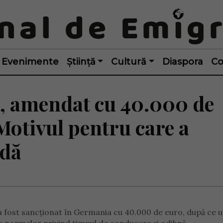
Evenimente
Știință
Cultură
Diaspora
Co
, amendat cu 40.000 de
Motivul pentru care a
ndă
 fost sancționat în Germania cu 40.000 de euro, după ce 