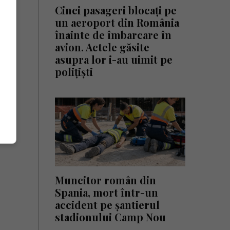
Cinci pasageri blocați pe
un aeroport din România
înainte de îmbarcare în
avion. Actele găsite
asupra lor i-au uimit pe
polițiști
Muncitor român din
Spania, mort într-un
accident pe șantierul
stadionului Camp Nou