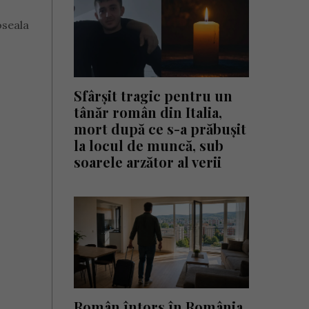
oseala
Sfârșit tragic pentru un
tânăr român din Italia,
mort după ce s-a prăbușit
la locul de muncă, sub
soarele arzător al verii
Român întors în România