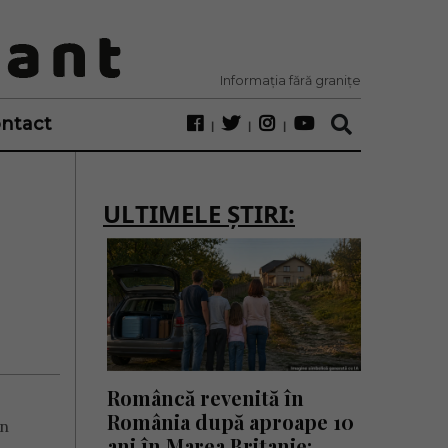
Informația fără granițe
ntact
ULTIMELE ȘTIRI:
Româncă revenită în
România după aproape 10
un
ani în Marea Britanie: