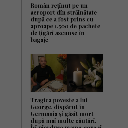
Român reținut pe un
aeroport din străinătate
după ce a fost prins cu
aproape 1.500 de pachete
de țigări ascunse în
bagaje
Tragica poveste a lui
George, dispărut în
Germania și găsit mort
după mai multe căutări.
Își pierduse mama, sora și