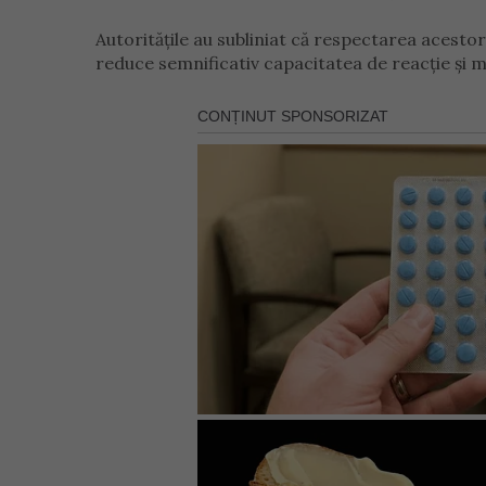
Autoritățile au subliniat că respectarea acestor
reduce semnificativ capacitatea de reacție și m