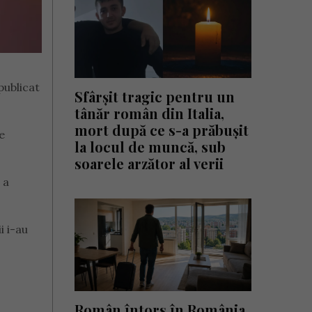
publicat
Sfârșit tragic pentru un
tânăr român din Italia,
mort după ce s-a prăbușit
e
la locul de muncă, sub
soarele arzător al verii
 a
i i-au
Român întors în România