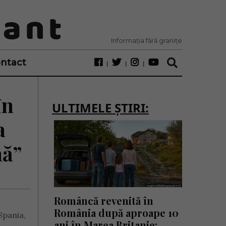
Informația fără granițe
ntact
în
ULTIMELE ȘTIRI:
a
nă”
Româncă revenită în
România după aproape 10
Spania,
ani în Marea Britanie: