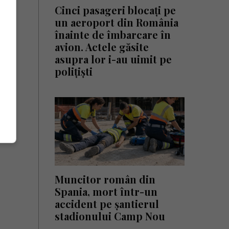
Cinci pasageri blocați pe
un aeroport din România
înainte de îmbarcare în
avion. Actele găsite
asupra lor i-au uimit pe
polițiști
Muncitor român din
Spania, mort într-un
accident pe șantierul
stadionului Camp Nou