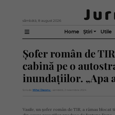
sâmbătă, 8 august 2026
Home
Știri
Utile
Șofer român de TIR, 
cabină pe o autostr
inundațiilor. „Apa 
Scris de:
Mihai Diaconu
- sâmbătă, 2 noiembrie 2024
Vasile, un șofer român de TIR, a rămas blocat tim