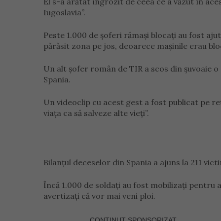
El s-a arătat îngrozit de ceea ce a văzut în acest
Iugoslavia”.
Peste 1.000 de șoferi rămași blocați au fost ajuta
părăsit zona pe jos, deoarece mașinile erau blo
Un alt șofer român de TIR a scos din șuvoaie o m
Spania.
Un videoclip cu acest gest a fost publicat pe reț
viața ca să salveze alte vieți”.
Bilanțul deceselor din Spania a ajuns la 211 vict
Încă 1.000 de soldați au fost mobilizați pentru a
avertizați că vor mai veni ploi.