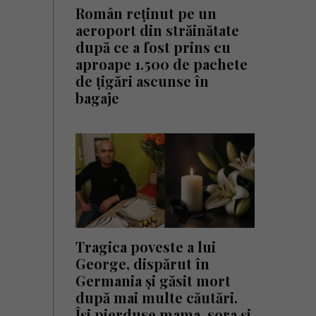
Român reținut pe un
aeroport din străinătate
după ce a fost prins cu
aproape 1.500 de pachete
de țigări ascunse în
bagaje
Tragica poveste a lui
George, dispărut în
Germania și găsit mort
după mai multe căutări.
Își pierduse mama, sora și