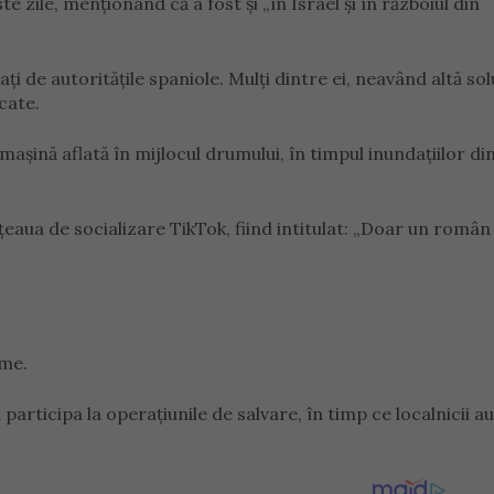
e zile, menționând că a fost și „în Israel și în războiul din
ți de autoritățile spaniole. Mulți dintre ei, neavând altă sol
cate.
așină aflată în mijlocul drumului, în timpul inundațiilor di
eaua de socializare TikTok, fiind intitulat: „Doar un român î
ime.
 participa la operațiunile de salvare, în timp ce localnicii au