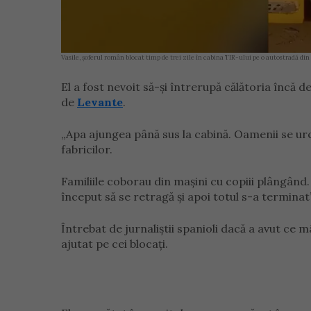
Vasile, șoferul român blocat timp de trei zile în cabina TIR-ului pe o autostradă di
El a fost nevoit să-și întrerupă călătoria încă 
de
Levante
.
„Apa ajungea până sus la cabină. Oamenii se ur
fabricilor.
Familiile coborau din mașini cu copiii plângând
început să se retragă și apoi totul s-a terminat
Întrebat de jurnaliștii spanioli dacă a avut ce m
ajutat pe cei blocați.