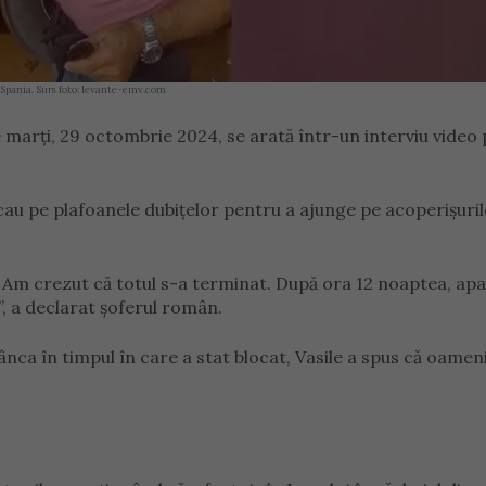
n Spania. Surs foto: levante-emv.com
de marți, 29 octombrie 2024, se arată într-un interviu video 
cau pe plafoanele dubițelor pentru a ajunge pe acoperișuril
. Am crezut că totul s-a terminat. După ora 12 noaptea, apa
”, a declarat șoferul român.
ânca în timpul în care a stat blocat, Vasile a spus că oameni