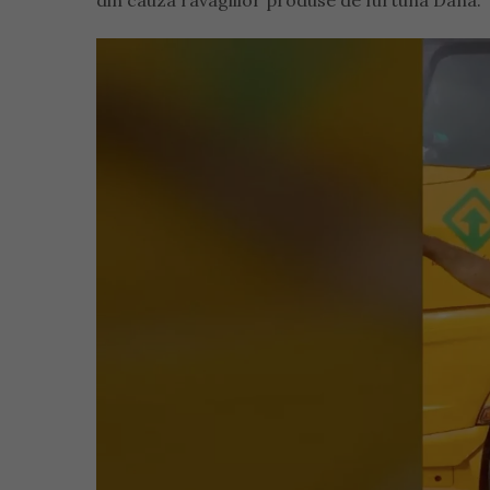
din cauza ravagiilor produse de furtuna Dana.