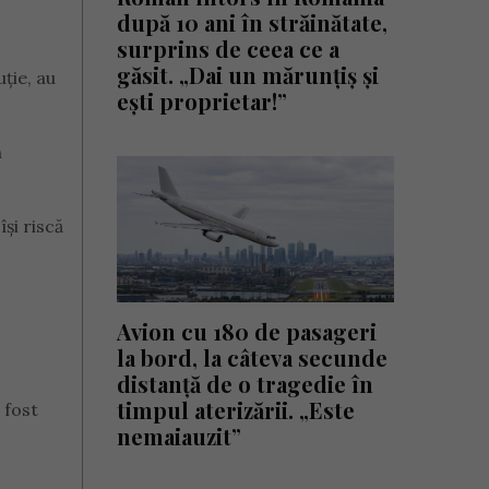
după 10 ani în străinătate,
surprins de ceea ce a
găsit. „Dai un mărunțiș și
uție, au
ești proprietar!”
n
și riscă
Avion cu 180 de pasageri
la bord, la câteva secunde
distanță de o tragedie în
timpul aterizării. „Este
 fost
nemaiauzit”