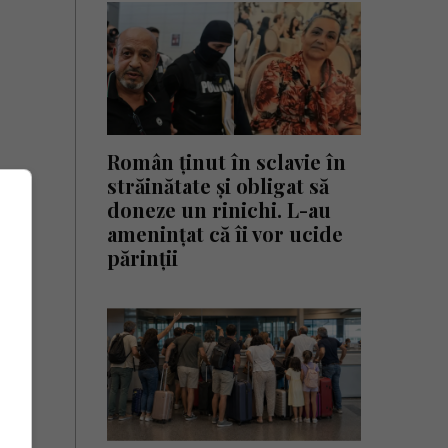
Român ținut în sclavie în
străinătate și obligat să
doneze un rinichi. L-au
amenințat că îi vor ucide
părinții