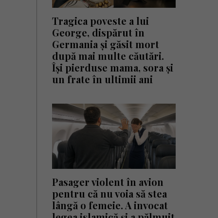
Tragica poveste a lui
George, dispărut în
Germania și găsit mort
după mai multe căutări.
Își pierduse mama, sora și
un frate în ultimii ani
Pasager violent în avion
pentru că nu voia să stea
lângă o femeie. A invocat
legea islamică și a pălmuit