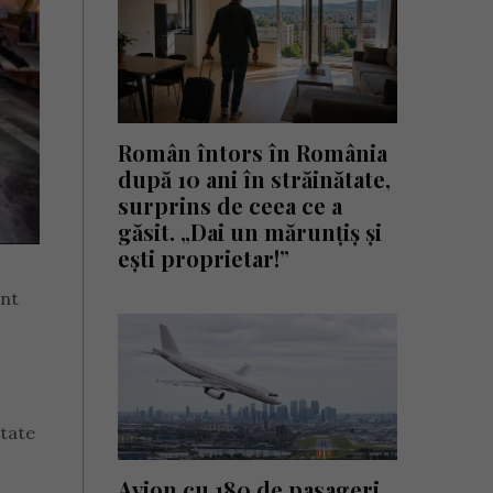
Român întors în România
după 10 ani în străinătate,
surprins de ceea ce a
găsit. „Dai un mărunțiș și
ești proprietar!”
ent
itate
Avion cu 180 de pasageri