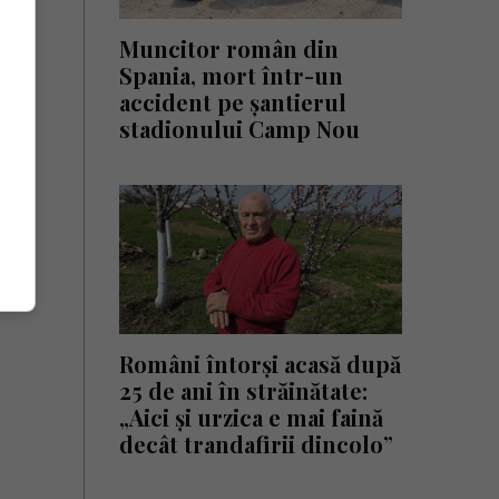
Muncitor român din
Spania, mort într-un
accident pe șantierul
stadionului Camp Nou
Români întorși acasă după
25 de ani în străinătate:
„Aici și urzica e mai faină
decât trandafirii dincolo”