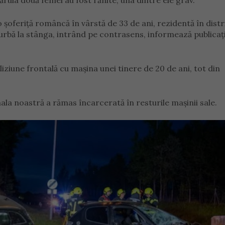
ruia două femei au fost rănite, una dintre ele grav.
o șoferiță româncă în vârstă de 33 de ani, rezidentă în distr
curbă la stânga, intrând pe contrasens, informează publicaț
ziune frontală cu mașina unei tinere de 20 de ani, tot din
ala noastră a rămas încarcerată în resturile mașinii sale.