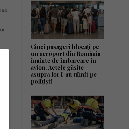
Linz
ița
Cinci pasageri blocați pe
un aeroport din România
înainte de îmbarcare în
avion. Actele găsite
asupra lor i-au uimit pe
polițiști