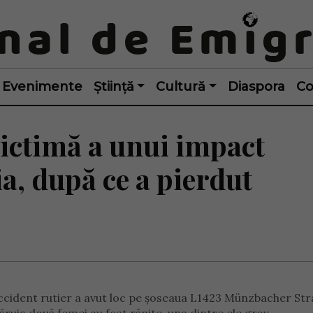
Evenimente
Știință
Cultură
Diaspora
Co
victimă a unui impact
ia, după ce a pierdut
v accident rutier a avut loc pe șoseaua L1423 Münzbacher Str