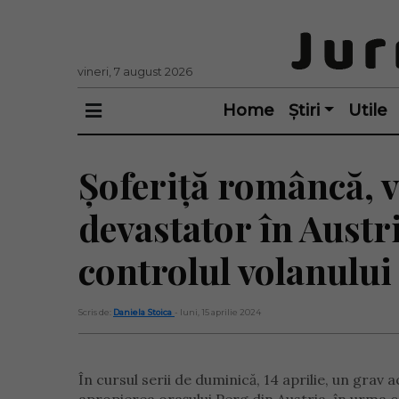
vineri, 7 august 2026
Home
Știri
Utile
Șoferiță româncă, 
devastator în Austr
controlul volanului
Scris de:
Daniela Stoica
- luni, 15 aprilie 2024
În cursul serii de duminică, 14 aprilie, un gra