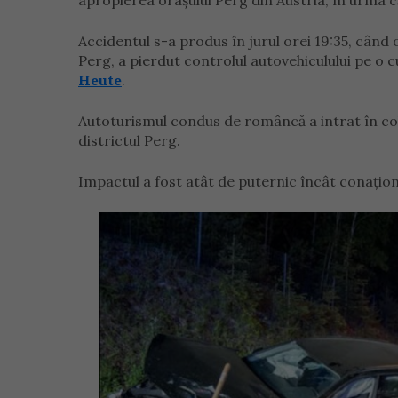
apropierea orașului Perg din Austria, în urma că
Accidentul s-a produs în jurul orei 19:35, când 
Perg, a pierdut controlul autovehiculului pe o 
Heute
.
Autoturismul condus de româncă a intrat în coli
districtul Perg.
Impactul a fost atât de puternic încât conațion