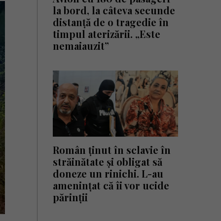
la bord, la câteva secunde
distanță de o tragedie în
timpul aterizării. „Este
nemaiauzit”
Român ținut în sclavie în
străinătate și obligat să
doneze un rinichi. L-au
amenințat că îi vor ucide
părinții