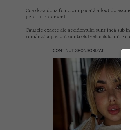
Cea de-a doua femeie implicată a fost de asemen
pentru tratament.
Cauzele exacte ale accidentului sunt încă sub in
româncă a pierdut controlul vehiculului într-o