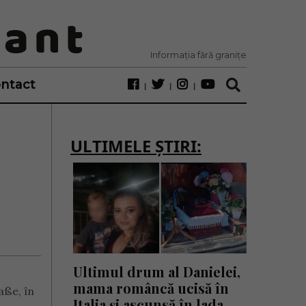
Informația fără granițe
ntact
ULTIMELE ȘTIRI:
Ultimul drum al Danielei,
mama româncă ucisă în
aße, în
Italia și ascunsă în lada