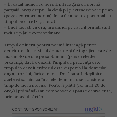
– În cazul muncii cu normă întreagă și cu normă
parțială, aveți dreptul la două plăți extraordinare pe an
(pagas extraordinarias), întotdeauna proporțional cu
timpul pe care l-ați lucrat.
– Dacă lucrați cu ora, în salariul pe care îl primiți sunt
incluse plățile extraordinare.
Timpul de lucru pentru normă întreagă pentru
activitatea în serviciul domestic și de îngrijire este de
maxim 40 de ore pe săptămână (plus orele de
prezență, dacă e cazul). Timpul de prezență este
timpul în care lucrătorul este disponibil la domiciliul
angajatorului, fără a munci. Dacă sunt îndeplinite
aceleași sarcini ca în zilele de muncă, se consideră
timp de lucru normal. Poate fi plătit (cel mult 20 de
ore/săptămână) sau compensat cu pauze echivalente,
prin acordul părților.