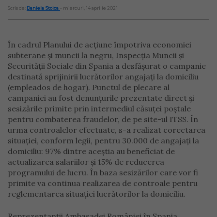
Scris de:
Daniela Stoica
- miercuri, 14 aprilie 2021
În cadrul Planului de acțiune împotriva economiei
subterane și muncii la negru, Inspecția Muncii și
Securității Sociale din Spania a desfășurat o campanie
destinată sprijinirii lucrătorilor angajați la domiciliu
(empleados de hogar). Punctul de plecare al
campaniei au fost denunțurile prezentate direct și
sesizările primite prin intermediul căsuței poștale
pentru combaterea fraudelor, de pe site-ul ITSS. În
urma controalelor efectuate, s-a realizat corectarea
situației, conform legii, pentru 30.000 de angajați la
domiciliu: 97% dintre aceștia au beneficiat de
actualizarea salariilor și 15% de reducerea
programului de lucru. În baza sesizărilor care vor fi
primite va continua realizarea de controale pentru
reglementarea situației lucrătorilor la domiciliu.
Reprezentanții Ambasadei României în Spania