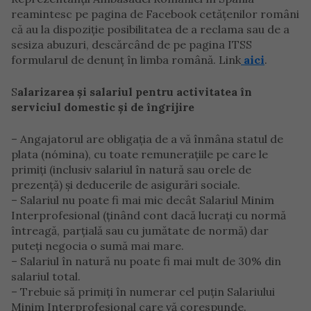
reamintesc pe pagina de Facebook cetățenilor români
că au la dispoziție posibilitatea de a reclama sau de a
sesiza abuzuri, descărcând de pe pagina ITSS
formularul de denunț în limba română. Link
aici
.
S
alarizarea și salariul pentru activitatea în
serviciul domestic și de îngrijire
– Angajatorul are obligația de a vă înmâna statul de
plata (nómina), cu toate remunerațiile pe care le
primiți (inclusiv salariul în natură sau orele de
prezență) și deducerile de asigurări sociale.
– Salariul nu poate fi mai mic decât Salariul Minim
Interprofesional (ținând cont dacă lucrați cu normă
întreagă, parțială sau cu jumătate de normă) dar
puteți negocia o sumă mai mare.
– Salariul în natură nu poate fi mai mult de 30% din
salariul total.
– Trebuie să primiți în numerar cel puțin Salariului
Minim Interprofesional care vă corespunde.