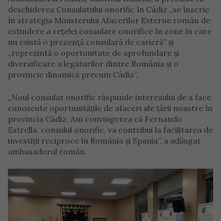
deschiderea Consulatului onorific în Cádiz „se înscrie
în strategia Ministerului Afacerilor Externe român de
extindere a rețelei consulare onorifice în zone în care
nu există o prezență consulară de carieră” și
„reprezintă o oportunitate de aprofundare și
diversificare a legăturilor dintre România și o
provincie dinamică precum Cádiz”.
„Noul consulat onorific răspunde interesului de a face
cunoscute oportunitățile de afaceri ale țării noastre în
provincia Cádiz. Am convingerea că Fernando
Estrella, consulul onorific, va contribui la facilitarea de
investiții reciproce în România și Spania”, a adăugat
ambasadorul român.