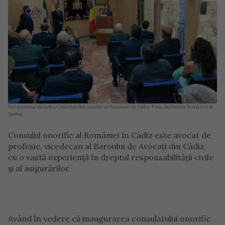
Inaugurarea oficială a Consulatului onorific al României în Cádiz. Foto: Ambasada României în
Spania
Consulul onorific al României în Cádiz este avocat de
profesie, vicedecan al Baroului de Avocați din Cádiz,
cu o vastă experiență în dreptul responsabilității civile
și al asigurărilor.
Având în vedere că inaugurarea consulatului onorific