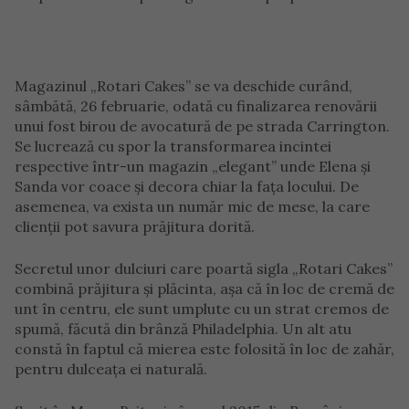
Magazinul „Rotari Cakes” se va deschide curând,
sâmbătă, 26 februarie, odată cu finalizarea renovării
unui fost birou de avocatură de pe strada Carrington.
Se lucrează cu spor la transformarea incintei
respective într-un magazin „elegant” unde Elena și
Sanda vor coace și decora chiar la fața locului. De
asemenea, va exista un număr mic de mese, la care
clienții pot savura prăjitura dorită.
Secretul unor dulciuri care poartă sigla „Rotari Cakes”
combină prăjitura și plăcinta, așa că în loc de cremă de
unt în centru, ele sunt umplute cu un strat cremos de
spumă, făcută din brânză Philadelphia. Un alt atu
constă în faptul că mierea este folosită în loc de zahăr,
pentru dulceața ei naturală.