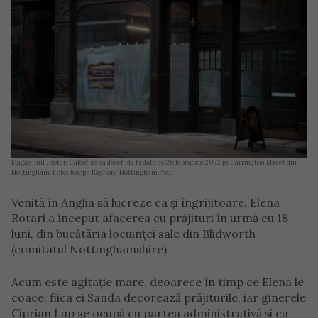
Magazinul „Rotari Cakes” se va deschide la data de 26 februarie 2022 pe Carrington Street din
Nottingham. Foto: Joseph Raynor/ Nottingham Post
Venită în Anglia să lucreze ca și îngrijitoare, Elena
Rotari a început afacerea cu prăjituri în urmă cu 18
luni, din bucătăria locuinței sale din Blidworth
(comitatul Nottinghamshire).
Acum este agitație mare, deoarece în timp ce Elena le
coace, fiica ei Sanda decorează prăjiturile, iar ginerele
Ciprian Lup se ocupă cu partea administrativă și cu