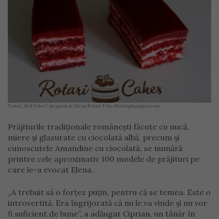
Tortul „Red Velvet” preparat de Elena Rotari. Foto: Nottinghampost.com
Prăjiturile tradiționale românești făcute cu nucă,
miere și glazurate cu ciocolată albă, precum și
cunoscutele Amandine cu ciocolată, se numără
printre cele aproximativ 100 modele de prăjituri pe
care le-a evocat Elena.
„A trebuit să o forțez puțin, pentru că se temea. Este o
introvertită. Era îngrijorată că nu le va vinde și nu vor
fi suficient de bune”, a adăugat Ciprian, un tânăr în