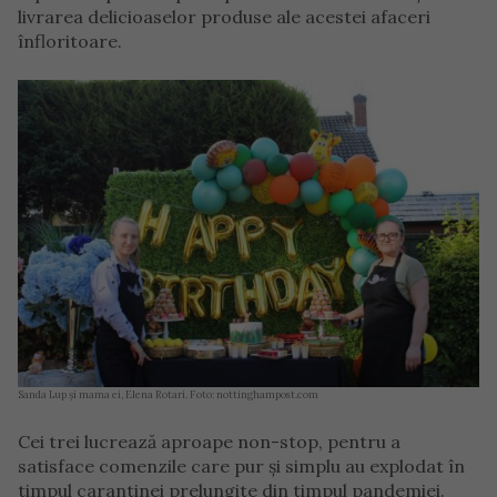
livrarea delicioaselor produse ale acestei afaceri
înfloritoare.
Sanda Lup și mama ei, Elena Rotari. Foto: nottinghampost.com
Cei trei lucrează aproape non-stop, pentru a
satisface comenzile care pur și simplu au explodat în
timpul carantinei prelungite din timpul pandemiei.