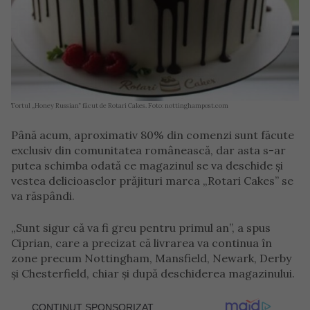
Tortul „Honey Russian” făcut de Rotari Cakes. Foto: nottinghampost.com
Până acum, aproximativ 80% din comenzi sunt făcute
exclusiv din comunitatea românească, dar asta s-ar
putea schimba odată ce magazinul se va deschide și
vestea delicioaselor prăjituri marca „Rotari Cakes” se
va răspândi.
„Sunt sigur că va fi greu pentru primul an”, a spus
Ciprian, care a precizat că livrarea va continua în
zone precum Nottingham, Mansfield, Newark, Derby
și Chesterfield, chiar și după deschiderea magazinului.