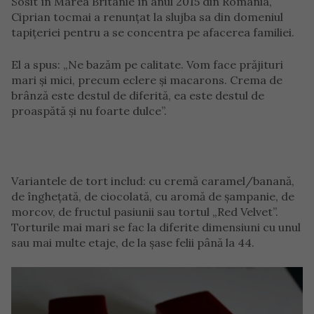
Sosit în Marea Britanie în anul 2015 din România,
Ciprian tocmai a renunțat la slujba sa din domeniul
tapițeriei pentru a se concentra pe afacerea familiei.
El a spus: „Ne bazăm pe calitate. Vom face prăjituri
mari și mici, precum eclere și macarons. Crema de
brânză este destul de diferită, ea este destul de
proaspătă și nu foarte dulce”.
Variantele de tort includ: cu cremă caramel/banană,
de înghețată, de ciocolată, cu aromă de șampanie, de
morcov, de fructul pasiunii sau tortul „Red Velvet”.
Torturile mai mari se fac la diferite dimensiuni cu unul
sau mai multe etaje, de la șase felii până la 44.