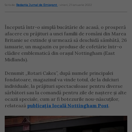
Scris de:
Redacția Jurnal de Emigrant
- vineri, 21 ianuarie 2022
Începută într-o simplă bucătărie de acasă, o prosperă
afacere cu prăjituri a unei familii de români din Marea
Britanie se extinde și urmează să deschidă sâmbătă, 26
ianuarie, un magazin cu produse de cofetărie într-o
clădire emblematică din orașul Nottingham (East
Midlands).
Denumit „Rotari Cakes”, după numele principalei
fondatoare, magazinul va vinde totul, de la dulciuri
individuale, la prăjituri spectaculoase pentru diverse
sărbători sau la comandă pentru zile de naștere și alte
ocazii speciale, cum ar fi botezurile nou-născuților,
relatează
publicația locală Nottingham Post
.