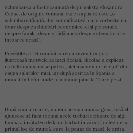
Schimbarea a fost rezumată de jurnalista Alexandra
Cazac, de origine română, care a spus că este „o
schimbare tăcută, dar semnificativă, care vorbește nu
doar despre schimbări economice, ci și personale,
despre familii, despre rădăcini și despre ideea de a te
întoarce acasă”.
Poveștile a trei români care au revenit în țară
ilustrează motivele acestei decizii. Nicolae a explicat
că în România nu se putea „nici măcar supraviețui” din
cauza salariilor mici, iar după sosirea în Spania a
muncit în León, unde tăia lemne până la 11 ore pe zi.
După cum a relatat, nimeni nu voia munca grea, însă el
ajunsese să facă tocmai acele treburi refuzate de alții.
Limba a învățat-o de la un bărbat în vârstă, coleg de la
primul loc de muncă, care, la pauza de masă, le arăta