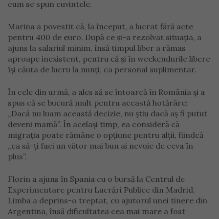
cum se spun cuvintele.
Marina a povestit că, la început, a lucrat fără acte
pentru 400 de euro. După ce și-a rezolvat situația, a
ajuns la salariul minim, însă timpul liber a rămas
aproape inexistent, pentru că și în weekendurile libere
își căuta de lucru la nunți, ca personal suplimentar.
În cele din urmă, a ales să se întoarcă în România și a
spus că se bucură mult pentru această hotărâre:
„Dacă nu luam această decizie, nu știu dacă aș fi putut
deveni mamă”. În același timp, ea consideră că
migrația poate rămâne o opțiune pentru alții, fiindcă
„ca să-ți faci un viitor mai bun ai nevoie de ceva în
plus”.
Florin a ajuns în Spania cu o bursă la Centrul de
Experimentare pentru Lucrări Publice din Madrid.
Limba a deprins-o treptat, cu ajutorul unei tinere din
Argentina, însă dificultatea cea mai mare a fost