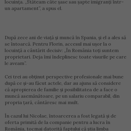
locuința. „Stăteam câte șase sau șapte imigranți într-
un apartament”, a spus el.
După zece ani de viață și muncă în Spania, și el a ales să
se întoarcă. Pentru Florin, accesul mai ușor la o
locuință a cântărit decisiv: „În România toți suntem
proprietari. Deja îmi îndeplinesc toate visurile pe care
le aveam”.
Cei trei au obținut perspective profesionale mai bune
după ce și-au făcut actele, dar au ajuns să considere
că apropierea de familie și posibilitatea de a face o
muncă asemănătoare, pe un salariu comparabil, din
propria țară, cântăresc mai mult.
În cazul lui Nicolae, întoarcerea a fost legată și de
oferta primită de la companie pentru a lucra în
România, tocmai datorită faptului că știa limba