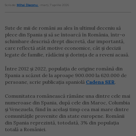
Scris de:
Mihai Diaconu
- marți, 7 aprilie 2026
Sute de mii de români au ales în ultimul deceniu să
plece din Spania și să se întoarcă în România, într-o
schimbare descrisă drept discretă, dar importantă,
care reflectă atât motive economice, cât și decizii
legate de familie, rădăcini și dorința de a reveni acasă.
Între 2012 și 2022, populația de origine română din
Spania a scăzut de la aproape 900.000 la 620.000 de
persoane, scrie publicația spaniolă
Cadena SER
.
Comunitatea românească rămâne una dintre cele mai
numeroase din Spania, după cele din Maroc, Columbia
și Venezuela, fiind în același timp cea mai mare dintre
comunitățile provenite din state europene. Românii
din Spania reprezintă, totodată, 3% din populația
totală a României.