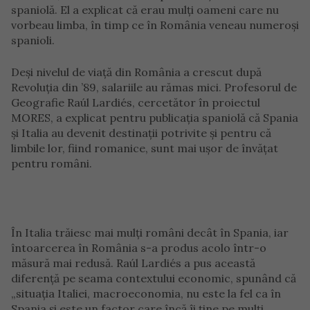
spaniolă. El a explicat că erau mulți oameni care nu
vorbeau limba, în timp ce în România veneau numeroși
spanioli.
Deși nivelul de viață din România a crescut după
Revoluția din ’89, salariile au rămas mici. Profesorul de
Geografie Raúl Lardiés, cercetător în proiectul
MORES, a explicat pentru publicația spaniolă că Spania
și Italia au devenit destinații potrivite și pentru că
limbile lor, fiind romanice, sunt mai ușor de învățat
pentru români.
În Italia trăiesc mai mulți români decât în Spania, iar
întoarcerea în România s-a produs acolo într-o
măsură mai redusă. Raúl Lardiés a pus această
diferență pe seama contextului economic, spunând că
„situația Italiei, macroeconomia, nu este la fel ca în
Spania și este un factor care încă îi ține pe mulți