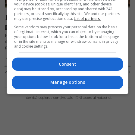
your device (cookies, unique identifiers, and other device
data) may be stored by, accessed by and shared with 242
partners, or used specifically by this site. We and our partners
Ia, cămașa sufletului românesc 
may use precise geolocation data.
List of partners.
purtată cu mândrie în diaspora
Some vendors may process your personal data on the basis
of legitimate interest, which you can object to by managing
Pentru românii plecați în străinătate, ia nu este doar o piesă
your options below. Look for a link at the bottom of this page
or in the site menu to manage or withdraw consent in privacy
de îmbrăcăminte purtată la sărbători, la biserică, la
and cookie settings.
festivaluri…
Scris de Mihai Diaconu
- miercuri, 24 iunie 2026
Consent
PUBLICITATE
TERMENI ȘI
POLITICA DE
POLITICA PRIVIND
CONDIȚII DE
CONFIDENȚIALITATE
FISIERELE
Manage options
UTILIZARE
COOKIES
© 2019-
2026
Toate drepturile rezervate Diaspora Media Network S.R.L -
Interzisă copierea conținutului fără acordul redacției.