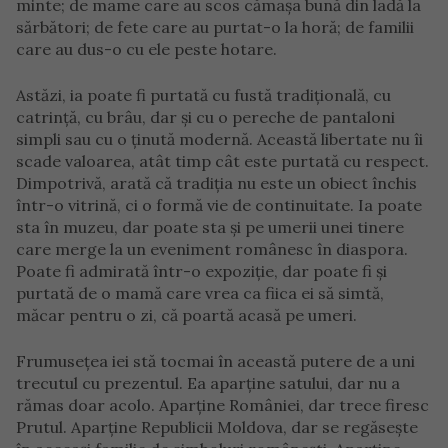
minte; de mame care au scos cămașa bună din ladă la
sărbători; de fete care au purtat-o la horă; de familii
care au dus-o cu ele peste hotare.
Astăzi, ia poate fi purtată cu fustă tradițională, cu
catrință, cu brâu, dar și cu o pereche de pantaloni
simpli sau cu o ținută modernă. Această libertate nu îi
scade valoarea, atât timp cât este purtată cu respect.
Dimpotrivă, arată că tradiția nu este un obiect închis
într-o vitrină, ci o formă vie de continuitate. Ia poate
sta în muzeu, dar poate sta și pe umerii unei tinere
care merge la un eveniment românesc în diaspora.
Poate fi admirată într-o expoziție, dar poate fi și
purtată de o mamă care vrea ca fiica ei să simtă,
măcar pentru o zi, că poartă acasă pe umeri.
Frumusețea iei stă tocmai în această putere de a uni
trecutul cu prezentul. Ea aparține satului, dar nu a
rămas doar acolo. Aparține României, dar trece firesc
Prutul. Aparține Republicii Moldova, dar se regăsește