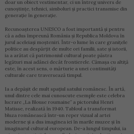
doar un obiect vestimentar, ci un întreg univers de
cunoștințe, tehnici, simboluri și practici transmise din
generație în generație.
Recunoașterea UNESCO a fost importantă și pentru
că a adus împreună România și Republica Moldova în
jurul aceleiași moșteniri. Într-o lume în care granițele
politice au despărțit de multe ori familii, sate și istorii,
ia a arătat că patrimoniul cultural poate păstra
legături mai adânci decât frontierele. Cămașa cu altiță
este, în acest sens, o mărturie a unei continuități
culturale care traversează timpul.
Ia a depășit de mult spațiul satului românesc. În artă,
unul dintre cele mai cunoscute exemple este celebra
lucrare „La Blouse roumaine” a pictorului Henri
Matisse, realizată în 1940. Tabloul a transformat
bluza românească într-un reper vizual al artei
moderne și a dus imaginea iei în marile muzee și în
imaginarul cultural european. De-a lungul timpului, ia