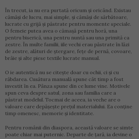
În trecut, ia nu era purtată oricum și oricând. Existau
cămăși de lucru, mai simple, și cămăși de sărbătoare,
lucrate cu grijă și păstrate pentru momente speciale.
O femeie putea avea o cămașă pentru horă, una
pentru biserică, una pentru nuntă sau una primită ca
zestre. În multe familii, iile vechi erau păstrate în lăzi
de zestre, alături de ștergare, fețe de pernă, covoare,
brâie și alte piese textile lucrate manual.
O ie autentică nu se citește doar cu ochii, ci și cu
răbdarea. Cusătura manuală spune cât timp a fost
investit în ea. Pânza spune din ce lume vine. Motivele
spun ceva despre satul, zona sau familia care a
păstrat modelul. Tocmai de aceea, ia veche are o
valoare care depășește prețul materialului. Ea conține
timp omenesc, memorie și identitate.
Pentru românii din diaspora, această valoare se simte
poate chiar mai puternic. Departe de țară, ia devine o