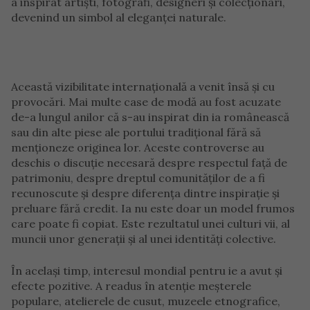
a inspirat artiști, fotografi, designeri și colecționari,
devenind un simbol al eleganței naturale.
Această vizibilitate internațională a venit însă și cu
provocări. Mai multe case de modă au fost acuzate
de-a lungul anilor că s-au inspirat din ia românească
sau din alte piese ale portului tradițional fără să
menționeze originea lor. Aceste controverse au
deschis o discuție necesară despre respectul față de
patrimoniu, despre dreptul comunităților de a fi
recunoscute și despre diferența dintre inspirație și
preluare fără credit. Ia nu este doar un model frumos
care poate fi copiat. Este rezultatul unei culturi vii, al
muncii unor generații și al unei identități colective.
În același timp, interesul mondial pentru ie a avut și
efecte pozitive. A readus în atenție meșterele
populare, atelierele de cusut, muzeele etnografice,