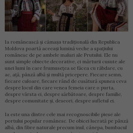
Ia românească și cămașa tradițională din Republica
Moldova poartă aceeași lumină veche a spațiului
românesc de pe ambele maluri ale Prutului. Ele nu
sunt simple obiecte decorative, ci mărturii cusute ale
unei lumi în care frumusețea se făcea cu răbdare, cu
ac, ață, pânză albă și multă pricepere. Fiecare semn,
fiecare culoare, fiecare rând de cusătură spunea ceva
despre locul din care venea femeia care o purta,
despre vârsta ei, despre sărbătoare, despre familie,
despre comunitate și, deseori, despre sufletul ei.
Ia este una dintre cele mai recognoscibile piese ale
portului popular românesc. De obicei lucrată pe pânză
albă, din fibre naturale precum inul, cânepa, bumbacul