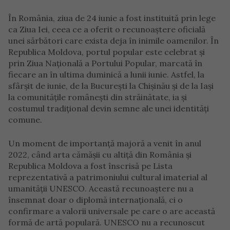
În România, ziua de 24 iunie a fost instituită prin lege
ca Ziua Iei, ceea ce a oferit o recunoaștere oficială
unei sărbători care exista deja în inimile oamenilor. În
Republica Moldova, portul popular este celebrat și
prin Ziua Națională a Portului Popular, marcată în
fiecare an în ultima duminică a lunii iunie. Astfel, la
sfârșit de iunie, de la București la Chișinău și de la Iași
la comunitățile românești din străinătate, ia și
costumul tradițional devin semne ale unei identități
comune.
Un moment de importanță majoră a venit în anul
2022, când arta cămășii cu altiță din România și
Republica Moldova a fost înscrisă pe Lista
reprezentativă a patrimoniului cultural imaterial al
umanității UNESCO. Această recunoaștere nu a
însemnat doar o diplomă internațională, ci o
confirmare a valorii universale pe care o are această
formă de artă populară. UNESCO nu a recunoscut