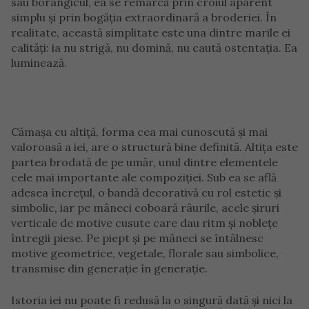
sau borangicul, ea se remarcă prin croiul aparent
simplu și prin bogăția extraordinară a broderiei. În
realitate, această simplitate este una dintre marile ei
calități: ia nu strigă, nu domină, nu caută ostentația. Ea
luminează.
Cămașa cu altiță, forma cea mai cunoscută și mai
valoroasă a iei, are o structură bine definită. Altița este
partea brodată de pe umăr, unul dintre elementele
cele mai importante ale compoziției. Sub ea se află
adesea încrețul, o bandă decorativă cu rol estetic și
simbolic, iar pe mâneci coboară râurile, acele șiruri
verticale de motive cusute care dau ritm și noblețe
întregii piese. Pe piept și pe mâneci se întâlnesc
motive geometrice, vegetale, florale sau simbolice,
transmise din generație în generație.
Istoria iei nu poate fi redusă la o singură dată și nici la