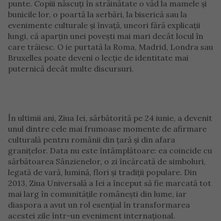
punte. Copiii născuți în străinătate o văd la mamele și
bunicile lor, o poartă la serbări, la biserică sau la
evenimente culturale și învață, uneori fără explicații
lungi, că aparțin unei povești mai mari decât locul în
care trăiesc. O ie purtată la Roma, Madrid, Londra sau
Bruxelles poate deveni o lecție de identitate mai
puternică decât multe discursuri.
În ultimii ani, Ziua Iei, sărbătorită pe 24 iunie, a devenit
unul dintre cele mai frumoase momente de afirmare
culturală pentru românii din țară și din afara
granițelor. Data nu este întâmplătoare: ea coincide cu
sărbătoarea Sânzienelor, o zi încărcată de simboluri,
legată de vară, lumină, flori și tradiții populare. Din
2013, Ziua Universală a Iei a început să fie marcată tot
mai larg în comunitățile românești din lume, iar
diaspora a avut un rol esențial în transformarea
acestei zile într-un eveniment internațional.