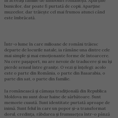
în aceeași familie de simboluri românești. Aparține
bunicilor, dar poate fi purtată de copii. Aparține
muzeelor, dar trăiește cel mai frumos atunci când
este îmbrăcată.
Într-o lume în care milioane de români trăiesc
departe de locurile natale, ia rămâne una dintre cele
mai simple și mai emoționante forme de întoarcere.
Nu cere pașaport, nu are nevoie de traducere și nu își
pierde sensul între granițe. O vezi și înțelegi: acolo
este o parte din România, o parte din Basarabia, o
parte din sat, o parte din familie.
Ia românească și cămașa tradițională din Republica
Moldova nu sunt doar haine de sărbătoare. Sunt
memorie cusută. Sunt identitate purtată aproape de
inimă. Sunt felul în care un popor și-a transformat
dorul, credința, răbdarea și frumusețea într-o pânză