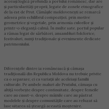
aceeași logică profundă a portului românesc, dar are
și particularități proprii, legate de zonele etnografice
de la est de Prut. Cămășile moldovenești se remarcă
adesea prin echilibrul compoziției, prin motive
geometrice și vegetale, prin armonia culorilor și
printr-o eleganță calmă. În multe sate, portul popular
a rămas legat de sărbători, ansambluri folclorice,
festivaluri, nunți tradiționale și evenimente dedicate
patrimoniului.
Diferențele dintre ia românească și cămașa
tradițională din Republica Moldova nu trebuie privite
ca o separare, ci ca variații ale aceleiași familii
culturale. Pe ambele maluri ale Prutului, cămașa cu
altiță vorbește despre continuitate, despre femeile
care au cusut-o, despre mâinile care au păstrat
modelele și despre comunitățile care au refuzat să
lase uitarea să șteargă această moștenire.