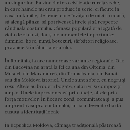
un singur loc. Ea vine dintr-o civilizație rurală veche,
în care hainele nu erau produse în serie, ci făcute în
casă, în familie, de femei care învățau de mici să coasă,
să aleagă pânza, să potrivească firele și să respecte
rânduiala costumului. Cămașa populară era legată de
viața de zi cu zi, dar și de momentele importante:
duminici, hore, nunți, botezuri, sărbători religioase,
praznice și întâlniri ale satului.
În România, ia are numeroase variante regionale. O ie
din Bucovina nu arată la fel ca una din Oltenia, din
Muscel, din Maramureș, din Transilvania, din Banat
sau din Moldova istorică. Unele sunt sobre, cu negru și
roșu. Altele au broderii bogate, culori vii și compoziții
ample. Unele impresionează prin finețe, altele prin
forța motivelor. În fiecare zonă, comunitatea și-a pus
amprenta asupra costumului, iar ia a devenit o hartă
cusută a identității locale.
În Republica Moldova, cămașa tradițională păstrează