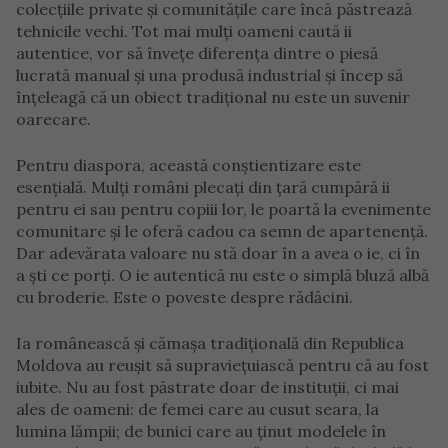
colecțiile private și comunitățile care încă păstrează
tehnicile vechi. Tot mai mulți oameni caută ii
autentice, vor să învețe diferența dintre o piesă
lucrată manual și una produsă industrial și încep să
înțeleagă că un obiect tradițional nu este un suvenir
oarecare.
Pentru diaspora, această conștientizare este
esențială. Mulți români plecați din țară cumpără ii
pentru ei sau pentru copiii lor, le poartă la evenimente
comunitare și le oferă cadou ca semn de apartenență.
Dar adevărata valoare nu stă doar în a avea o ie, ci în
a ști ce porți. O ie autentică nu este o simplă bluză albă
cu broderie. Este o poveste despre rădăcini.
Ia românească și cămașa tradițională din Republica
Moldova au reușit să supraviețuiască pentru că au fost
iubite. Nu au fost păstrate doar de instituții, ci mai
ales de oameni: de femei care au cusut seara, la
lumina lămpii; de bunici care au ținut modelele în