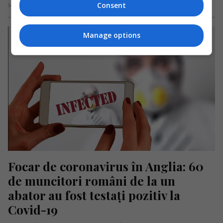
Consent
Scris de Mihai Diaconu
- sâmbătă, 23 ianuarie 2021
Manage options
Focar de coronavirus în Anglia: 60 
de muncitori români de la un 
abator au fost testați pozitiv la 
Covid-19