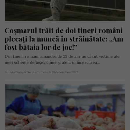
Coșmarul trăit de doi tineri români 
plecați la muncă în străinătate: „Am 
fost bătaia lor de joc!”
Doi tineri români, amândoi de 23 de ani, au căzut victime ale
unei scheme de înșelăciune și abuz în încercarea…
Scris de Daniela Stoica
- duminică, 10 decembrie 2023