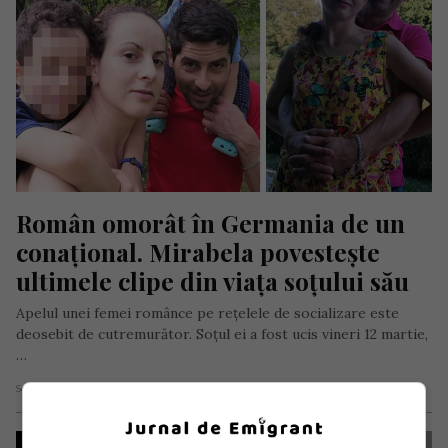
Român omorât în Germania de un 
conațional. Mirabela povestește 
ultimele clipe din viața soțului său
Apelul unei femei românce pe rețelele de socializare este
deosebit de cutremurător. Soțul ei a fost ucis vineri 12 martie,
…
Scris de Daniela Stoica
- luni, 15 martie 2021