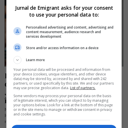
Jurnal de Emigrant asks for your consent
to use your personal data to:
Personalised advertising and content, advertising and
content measurement, audience research and
services development
Store and/or access information on a device
Learn more
Your personal data will be processed and information from
Românii de la abatorul Tönnies 
your device (cookies, unique identifiers, and other device
data) may be stored by, accessed by and shared with 242
despre „noile” condiții de cazare. 
partners, or used specifically by this site. We and our partners
may use precise geolocation data.
List of partners.
„Mă trezesc noaptea gândacii care 
Some vendors may process your personal data on the basis
îmi trec peste braț“
of legitimate interest, which you can object to by managing
your options below. Look for a link at the bottom of this page
NOTĂ: Acest articol a fost preluat de la publicația germană
or in the site menu to manage or withdraw consent in privacy
and cookie settings.
RND (RedaktionsNetzwerk Deutschland) și tradus în limba
română. Universul Irinei…