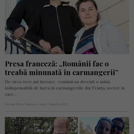
Presa franceză: „Românii fac o 
treabă minunată în carmangerii”
De circa zece ani încoace, românii au devenit o mână
indispensabilă de lucru în carmangeriile din Franța, sector în
care…
Scris de Mihai Diaconu
- marți, 13 aprilie 2021