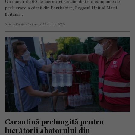
Un număr de 60 de lucrători români dintr-o companie de
prelucrare a cărnii din Perthshire, Regatul Unit al Marii
Britanii…
Scris de Daniela Stoica
- joi, 27 august 2020
Carantină prelungită pentru 
lucrătorii abatorului din 