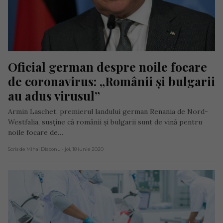
Oficial german despre noile focare 
de coronavirus: „Românii și bulgarii 
au adus virusul”
Armin Laschet, premierul landului german Renania de Nord-
Westfalia, susține că românii și bulgarii sunt de vină pentru
noile focare de…
Scris de Mihai Diaconu
- joi, 18 iunie 2020