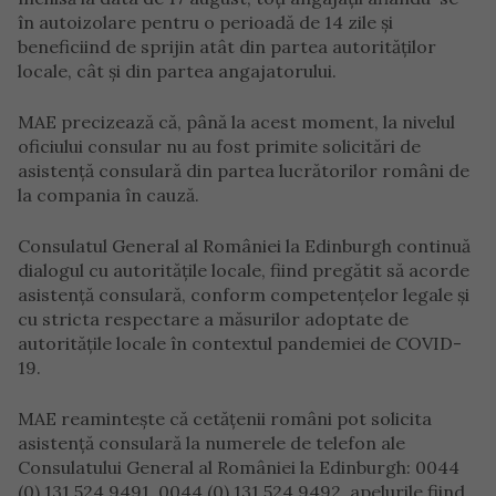
în autoizolare pentru o perioadă de 14 zile și
beneficiind de sprijin atât din partea autorităților
locale, cât și din partea angajatorului.
MAE precizează că, până la acest moment, la nivelul
oficiului consular nu au fost primite solicitări de
asistență consulară din partea lucrătorilor români de
la compania în cauză.
Consulatul General al României la Edinburgh continuă
dialogul cu autoritățile locale, fiind pregătit să acorde
asistență consulară, conform competențelor legale și
cu stricta respectare a măsurilor adoptate de
autoritățile locale în contextul pandemiei de COVID-
19.
MAE reamintește că cetățenii români pot solicita
asistență consulară la numerele de telefon ale
Consulatului General al României la Edinburgh: 0044
(0) 131 524 9491, 0044 (0) 131 524 9492, apelurile fiind