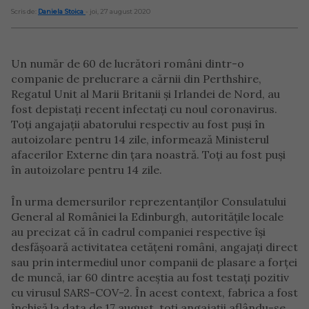
Scris de:
Daniela Stoica
- joi, 27 august 2020
Un număr de 60 de lucrători români dintr-o
companie de prelucrare a cărnii din Perthshire,
Regatul Unit al Marii Britanii și Irlandei de Nord, au
fost depistați recent infectați cu noul coronavirus.
Toți angajații abatorului respectiv au fost puși în
autoizolare pentru 14 zile, informează Ministerul
afacerilor Externe din țara noastră. Toți au fost puși
în autoizolare pentru 14 zile.
În urma demersurilor reprezentanților Consulatului
General al României la Edinburgh, autoritățile locale
au precizat că în cadrul companiei respective își
desfășoară activitatea cetățeni români, angajați direct
sau prin intermediul unor companii de plasare a forței
de muncă, iar 60 dintre aceștia au fost testați pozitiv
cu virusul SARS-COV-2. În acest context, fabrica a fost
închisă la data de 17 august, toți angajații aflându-se