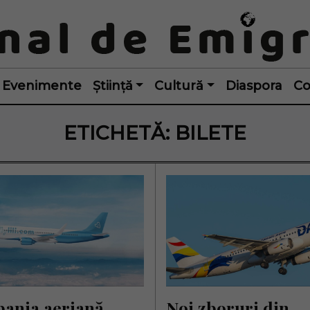
Evenimente
Știință
Cultură
Diaspora
Co
ETICHETĂ:
BILETE
ania aeriană 
Noi zboruri din 