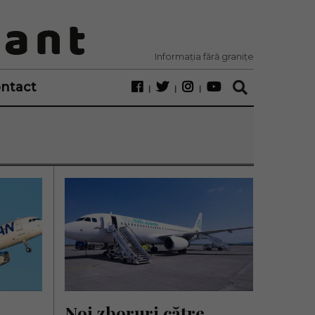
Informația fără granițe
ntact
Noi zboruri către 