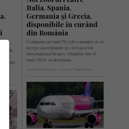
Italia, Spania, 
. 
Germania și Grecia, 
disponibile în curând 
 
din România
Compania aeriană Fly Lili a anunțat că va
începe operațiunile pe Aeroportul
e iarnă
Internațional Brașov-Ghimbav din 15
roduce
iunie 2024, cu destinații…
 „George
Scris de Mihai Diaconu
- miercuri, 17 aprilie 2024