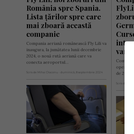
România spre Spania. 
FlyLi
Lista țărilor spre care 
zboru
mai zboară această 
Germa
companie
Curse
intro
Compania aeriană românească Fly Lili va
vară
inaugura, la jumătatea lunii decembrie
2024, o nouă rută aeriană care va
Compania
conecta aeroportul…
operarea
Scris de Mihai Diaconu
- duminică, 8 septembrie 2024
de 20 iul
Scris de Mih