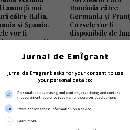
li anunță noi 
România către 
ri către Italia, 
Germania și Franța
nia și Spania. 
Cursele vor fi 
le vor fi 
disponibile de luni
duse în această 
până vineri
Dan Air a lansat oficial orarul d
2024/2025 al zborurilor și int
 aeriană FlyLili va începe
noi destinații de la aeroportul
 de zboruri regulate de la data
Enescu”…
ie de la Aeroportul Sibiu, oraș…
Jurnal de Emigrant asks for your consent to use
your personal data to:
Scris de Mihai Diaconu
- luni, 20 mai 2024
ai Diaconu
- miercuri, 22 mai 2024
Personalised advertising and content, advertising and content
measurement, audience research and services development
Store and/or access information on a device
Learn more