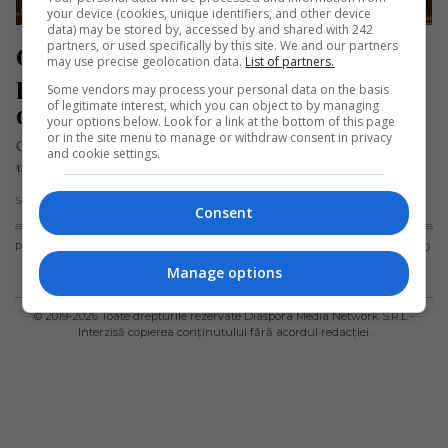
your device (cookies, unique identifiers, and other device
data) may be stored by, accessed by and shared with 242
partners, or used specifically by this site. We and our partners
Guvernul României a fost demis 
may use precise geolocation data.
List of partners.
prin moțiunea de cenzură inițiată 
Some vendors may process your personal data on the basis
of legitimate interest, which you can object to by managing
de PSD și UDMR
your options below. Look for a link at the bottom of this page
or in the site menu to manage or withdraw consent in privacy
Guvernul României condus de Ludovic Orban a fost demis în
and cookie settings.
urmă cu câteva minute după ce PSD și UDMR au…
Scris de Mihai Diaconu
- miercuri, 5 februarie 2020
Consent
PUBLICITATE
TERMENI ȘI
POLITICA DE
POLITICA PRIVIND
CONDIȚII DE
CONFIDENȚIALITATE
FISIERELE
Manage options
UTILIZARE
COOKIES
© 2019-
2026
Toate drepturile rezervate Diaspora Media Network S.R.L -
Interzisă copierea conținutului fără acordul redacției.