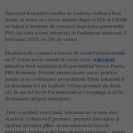
Guvernul României condus de Ludovic Orban a fost
demis în urmă cu câteva minute după ce PSD și UDMR
au inițiat o moțiune de cenzură împotriva guvernului
PNL-ist care a fost adoptată în Parlament miercuri, 5
februarie 2020, cu 250 de voturi.
Moțiunea de cenzură a trecut de votul Parlamentului
cu 17 voturi peste numărul cerut, scrie
Adevărul
,
inițiativa fiind susținută și de partidul lui Victor Ponta,
PRO România. Potrivit sursei citate, surse politice
susțin că în continuare președintele Klaus Iohannis îl
va desemna tot pe Ludovic Orban premier de două
ori, în așa fel încât Parlamentul să-l respingă și să fie
declanșate alegeri anticipate.
„Într-o şedinţă restrânsă, Iohannis ne-a spus clar:
«Ludovic Orban va fi premier, premier interimar şi
apoi iar premier plin». Acum suntem la faza de
interimar, pentru a declnşa alegeri anticipate”, susţin