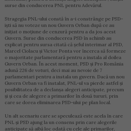
surse din conducerea PNL pentru Adevărul.
Stragegia PNL-ului constă în a-i constrânge pe PSD-
iști să nu voteze un nou Guvern Orban după ce au
inițiat o moțiune de cenzură pentru a da jos acest
Guvern. Surse din conducerea PSD în schimb au
explicat pentru sursa citată că șeful interimar al PSD,
Marcel Ciolacu şi Victor Ponta vor încerca să formeze
o majoritate parlamentară pentru a instala al doilea
Guvern Orban. În acest moment, PSD şi Pro România
adună 226 de voturi, deci mai au nevoie de 7
parlamentari pentru a instala un guvern. Dacă un nou
Guvern Orban va fi instalat, PNL-ul va pierde astfel și
posibilitatea de a declanșa alegeri anticipate, precum
și și cea de alegere a primarilor în două tururi, prin
care se dorea eliminarea PSD-ului pe plan local.
Un alt scenariu care se speculează este acela în care
PNL și PSD ajung la un consens prin care alegerile
anticipate să aibă loc odată cu cele ale primarilor,