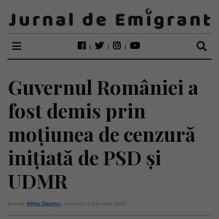
Guvernul României a
fost demis prin
moțiunea de cenzură
inițiată de PSD și
UDMR
Scris de:
Mihai Diaconu
- miercuri, 5 februarie 2020