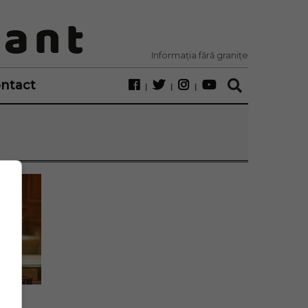
Informația fără granițe
ntact
 a 