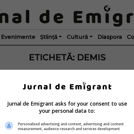
Evenimente
Știință
Cultură
Diaspora
Co
ETICHETĂ:
DEMIS
Jurnal de Emigrant asks for your consent to use
your personal data to:
Personalised advertising and content, advertising and content
measurement, audience research and services development
trul sănătății 
Guvernul României