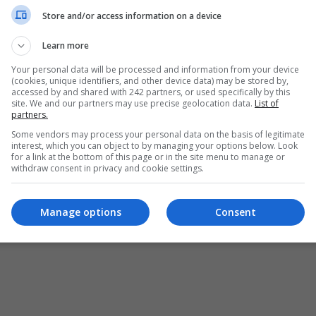
Voiculescu a fost 
fost demis prin 
Store and/or access information on a device
 din funcție
moțiunea de cenzu
Learn more
inițiată de PSD și 
 Florin Cîțu i-a înaintat
Your personal data will be processed and information from your device
UDMR
 14 aprilie, președintelui Klaus
(cookies, unique identifiers, and other device data) may be stored by,
 documentele de revocare a lui
accessed by and shared with 242 partners, or used specifically by this
Guvernul României condus de 
site. We and our partners may use precise geolocation data.
List of
ulescu din funcția…
partners.
Orban a fost demis în urmă cu 
ela Stoica
- miercuri, 14 aprilie 2021
minute după ce PSD și UDMR 
Some vendors may process your personal data on the basis of legitimate
interest, which you can object to by managing your options below. Look
for a link at the bottom of this page or in the site menu to manage or
Scris de Mihai Diaconu
- miercuri, 5 februar
withdraw consent in privacy and cookie settings.
ȘI CONDIȚII DE UTILIZARE
POLITICA DE CONFIDENȚIALITATE
POLITICA PRIV
Manage options
Consent
pturile rezervate Diaspora Media Network S.R.L - Interzisă copierea conținutului f