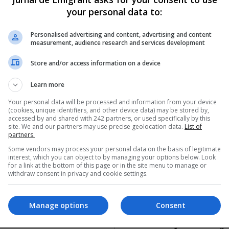
 a anunțat că 
fost demis prin 
your personal data to:
ionează. 
moțiunea de cenzu
Personalised advertising and content, advertising and content
nia are nevoie 
inițiată de PSD și 
measurement, audience research and services development
 guvern 
UDMR
Store and/or access information on a device
onsabil”
Guvernul României condus de 
Learn more
Orban a fost demis în urmă cu 
Orban, președintele Partidului
minute după ce PSD și UDMR 
ațional și actualul prim-
Your personal data will be processed and information from your device
(cookies, unique identifiers, and other device data) may be stored by,
al României, a anunțat luni, 7
Scris de Mihai Diaconu
- miercuri, 5 februar
accessed by and shared with 242 partners, or used specifically by this
e 2020, că va demisiona….
site. We and our partners may use precise geolocation data.
List of
partners.
ai Diaconu
- luni, 7 decembrie 2020
Some vendors may process your personal data on the basis of legitimate
interest, which you can object to by managing your options below. Look
for a link at the bottom of this page or in the site menu to manage or
withdraw consent in privacy and cookie settings.
Manage options
Consent