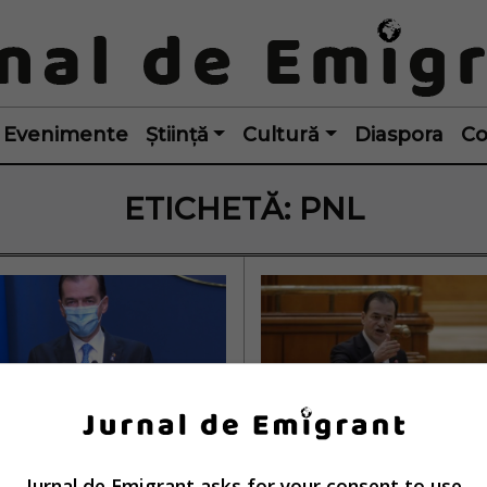
Evenimente
Știință
Cultură
Diaspora
Co
ETICHETĂ:
PNL
erul Ludovic 
Guvernul României
Jurnal de Emigrant asks for your consent to use