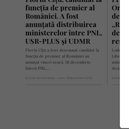
funcția de premier al 
Orban
României. A fost 
demis
anunțată distribuirea 
„Româ
ministerelor între PNL, 
de un
USR-PLUS şi UDMR
resp
Florin Cîțu a fost desemnat candidat la
Ludovic 
funcția de premier al României au
Liberal N
anunțat vineri seară, 18 decembrie,
ministru 
liderii PNL,…
decembri
Scris de Daniela Stoica
- vineri, 18 decembrie 2020
Scris de Mih