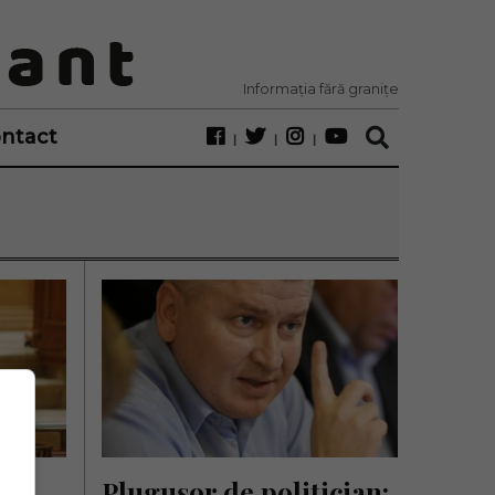
Informația fără granițe
ntact
 a 
Plugușor de politician: 