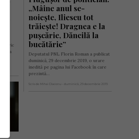
„Mâine anul se-
ră 
noiește, Iliescu tot 
trăiește! Dragnea e la 
pușcărie, Dăncilă la 
bucătărie”
Ludovic
câteva
Deputatul PNL Florin Roman a publicat
au…
duminică, 29 decembrie 2019, o urare
inedită pe pagina lui Facebook în care
ie 2020
prezintă…
Scris de Mihai Diaconu
- duminică, 29 decembrie 2019