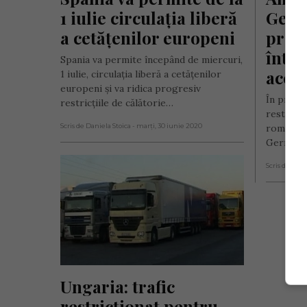
1 iulie circulația liberă 
Germa
a cetățenilor europeni
privi
între
Spania va permite începând de miercuri,
aceas
1 iulie, circulaţia liberă a cetăţenilor
europeni şi va ridica progresiv
În preze
restricţiile de călătorie…
restricți
Scris de Daniela Stoica
- marți, 30 iunie 2020
români c
Germania
Scris de Dani
Ungaria: trafic 
restricționat pentru 