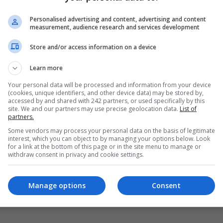
nia: precizări 
din 16 iunie toate 
Personalised advertising and content, advertising and content
nd călătoriile 
controalele la 
measurement, audience research and services development
 România și 
frontieră pentru 
Store and/or access information on a device
tă țară
cetățenii din UE
Learn more
nt, având în vedere eliminarea
Germania va ridica de marți, 16 
ilor aplicabile cetățenilor
controalele la frontierele cu ță
Your personal data will be processed and information from your device
(cookies, unique identifiers, and other device data) may be stored by,
are călătoresc între România și
vecine, punând capăt celor trei 
accessed by and shared with 242 partners, or used specifically by this
, se poate vorbi despre…
restricții…
site. We and our partners may use precise geolocation data.
List of
partners.
ela Stoica
- miercuri, 17 iunie 2020
Scris de Daniela Stoica
- duminică, 14 iunie 
Some vendors may process your personal data on the basis of legitimate
interest, which you can object to by managing your options below. Look
for a link at the bottom of this page or in the site menu to manage or
withdraw consent in privacy and cookie settings.
Manage options
Consent