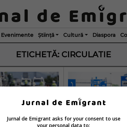
Evenimente
Știință
Cultură
Diaspora
Co
ETICHETĂ:
CIRCULATIE
Jurnal de Emigrant asks for your consent to use
sada României în 
Germania suspend
your personal data to: