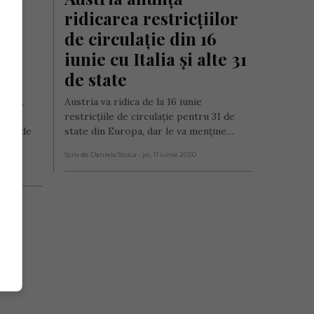
ridicarea restricțiilor 
de circulație din 16 
iunie cu Italia și alte 31 
de state
iunie,
Austria va ridica de la 16 iunie
rile
restricţiile de circulaţie pentru 31 de
luni de
state din Europa, dar le va menţine…
Scris de Daniela Stoica
- joi, 11 iunie 2020
2020