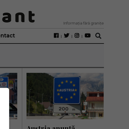
Informația fără granițe
ntact
ă 
Austria anunță 