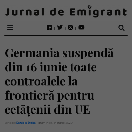
Germania suspendă
din 16 iunie toate
controalele la
frontieră pentru
cetățenii din UE
Scris de:
Daniela Stoica
- duminică, 14 iunie 2020