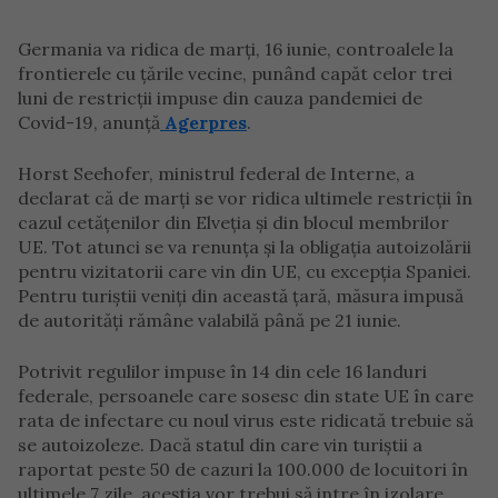
Germania va ridica de marți, 16 iunie, controalele la
frontierele cu țările vecine, punând capăt celor trei
luni de restricții impuse din cauza pandemiei de
Covid-19, anunță
Agerpres
.
Horst Seehofer, ministrul federal de Interne, a
declarat că de marți se vor ridica ultimele restricții în
cazul cetățenilor din Elveția și din blocul membrilor
UE. Tot atunci se va renunța și la obligația autoizolării
pentru vizitatorii care vin din UE, cu excepția Spaniei.
Pentru turiștii veniți din această țară, măsura impusă
de autorități rămâne valabilă până pe 21 iunie.
Potrivit regulilor impuse în 14 din cele 16 landuri
federale, persoanele care sosesc din state UE în care
rata de infectare cu noul virus este ridicată trebuie să
se autoizoleze. Dacă statul din care vin turiștii a
raportat peste 50 de cazuri la 100.000 de locuitori în
ultimele 7 zile, aceștia vor trebui să intre în izolare