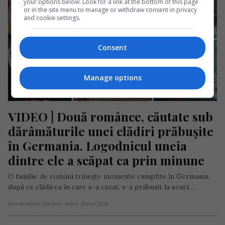
your options below. Look for a link at the bottom of this page
or in the site menu to manage or withdraw consent in privacy
and cookie settings.
Consent
Manage options
VIDEO | Două românce, căutate sub 
dărâmăturile unei clădiri prăbușite 
în Germania. Logodnicul uneia 
dintre ele a scăpat ca prin minune
O familie de români trăiește momente cumplite în Germania,
după ce clădirea în care s-a cazat, s-a prăbușit la scurt…
Scris de Mihai Diaconu
- marți, 19 mai 2026