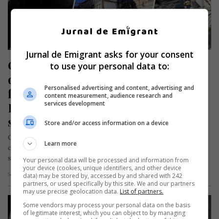
Jurnal de Emigrant asks for your consent
Cele două românce prinse sub 
to use your personal data to:
dărâmături în Germania, încă nu au 
Personalised advertising and content, advertising and
fost salvate după 24 de ore. 
content measurement, audience research and
services development
Logodnicul uneia dintre ele: „Voiam 
să ne căsătorim în vară”
Store and/or access information on a device
Cele două românce prinse sub dărâmăturile unei clădiri în
Learn more
care erau cazate, în Germania, sunt căutate în continuare de
salvatori,…
Your personal data will be processed and information from
your device (cookies, unique identifiers, and other device
data) may be stored by, accessed by and shared with 242
Scris de Mihai Diaconu
- marți, 19 mai 2026
partners, or used specifically by this site. We and our partners
may use precise geolocation data.
List of partners.
Some vendors may process your personal data on the basis
of legitimate interest, which you can object to by managing