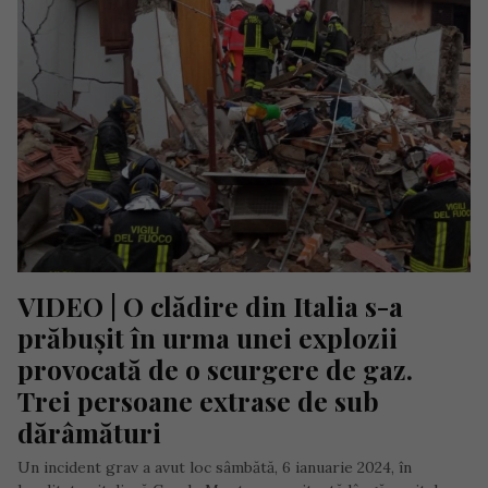
VIDEO | O clădire din Italia s-a 
prăbușit în urma unei explozii 
provocată de o scurgere de gaz. 
Trei persoane extrase de sub 
dărâmături
Un incident grav a avut loc sâmbătă, 6 ianuarie 2024, în