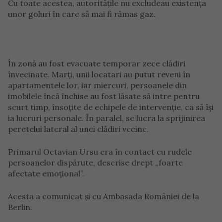
Cu toate acestea, autoritățile nu excludeau existența
unor goluri în care să mai fi rămas gaz.
În zonă au fost evacuate temporar zece clădiri
învecinate. Marți, unii locatari au putut reveni în
apartamentele lor, iar miercuri, persoanele din
imobilele încă închise au fost lăsate să intre pentru
scurt timp, însoțite de echipele de intervenție, ca să își
ia lucruri personale. În paralel, se lucra la sprijinirea
peretelui lateral al unei clădiri vecine.
Primarul Octavian Ursu era în contact cu rudele
persoanelor dispărute, descrise drept „foarte
afectate emoțional”.
Acesta a comunicat și cu Ambasada României de la
Berlin.