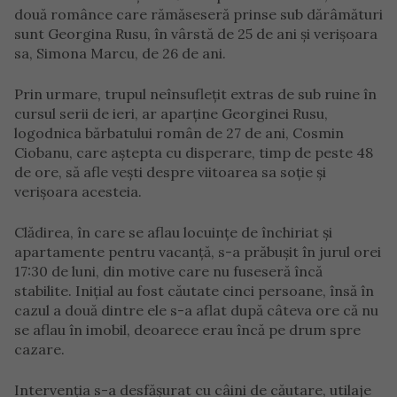
două românce care rămăseseră prinse sub dărâmături
sunt Georgina Rusu, în vârstă de 25 de ani și verișoara
sa, Simona Marcu, de 26 de ani.
Prin urmare, trupul neînsuflețit extras de sub ruine în
cursul serii de ieri, ar aparține Georginei Rusu,
logodnica bărbatului român de 27 de ani, Cosmin
Ciobanu, care aștepta cu disperare, timp de peste 48
de ore, să afle vești despre viitoarea sa soție și
verișoara acesteia.
Clădirea, în care se aflau locuințe de închiriat și
apartamente pentru vacanță, s-a prăbușit în jurul orei
17:30 de luni, din motive care nu fuseseră încă
stabilite. Inițial au fost căutate cinci persoane, însă în
cazul a două dintre ele s-a aflat după câteva ore că nu
se aflau în imobil, deoarece erau încă pe drum spre
cazare.
Intervenția s-a desfășurat cu câini de căutare, utilaje