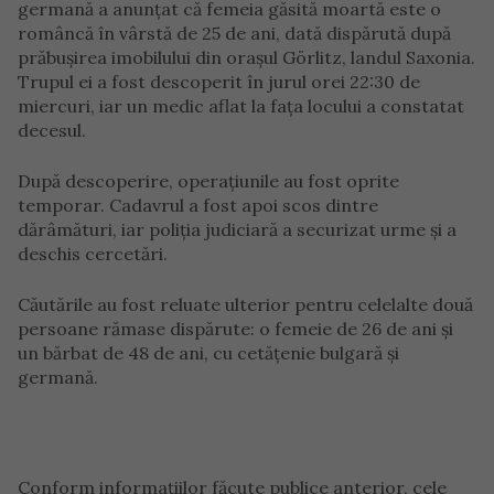
germană a anunțat că femeia găsită moartă este o
româncă în vârstă de 25 de ani, dată dispărută după
prăbușirea imobilului din orașul Görlitz, landul Saxonia.
Trupul ei a fost descoperit în jurul orei 22:30 de
miercuri, iar un medic aflat la fața locului a constatat
decesul.
După descoperire, operațiunile au fost oprite
temporar. Cadavrul a fost apoi scos dintre
dărâmături, iar poliția judiciară a securizat urme și a
deschis cercetări.
Căutările au fost reluate ulterior pentru celelalte două
persoane rămase dispărute: o femeie de 26 de ani și
un bărbat de 48 de ani, cu cetățenie bulgară și
germană.
Conform informațiilor făcute publice anterior, cele