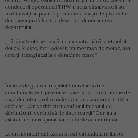
de intervenție. Daniel Hofmann, purtător de cuvânt al
conducerii operațiunii THW, a spus că salvatorii au
fost nevoiți să poarte permanent măști de protecție
din cauza prafului. El a descris și dimensiunea
dezastrului:
„Dărâmăturile se ridică aproximativ până la etajul al
doilea. Și este, într-adevăr, un morman de moloz, așa
cum ți-l imaginezi la o demolare mare.”
Înainte de găsirea trupului tinerei noastre
conaționale, echipele încercaseră să obțină semne de
viață din interiorul ruinelor. O reprezentantă THW a
explicat: „Am vorbit cu megafonul în conul de
dărâmături, cerând să fie date reacții.” Dar nu a
existat niciun răspuns, iar căutările au continuat.
La un moment dat, zona a fost cufundată în liniște