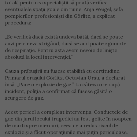
totală pentru ca specialiștii să poată verifica
eventualele spații goale din ruine. Anja Weigel, șefa
pompierilor profesioniști din Görlitz, a explicat
procedura:
„Se verifică dacă există undeva bătăi, dacă se poate
auzi pe cineva strigând, dacă se aud poate zgomote
de respirație. Pentru asta avem nevoie de liniște
absolută la locul intervenției.”
Cauza prăbușirii nu fusese stabilită cu certitudine.
Primarul orașului Görlitz, Octavian Ursu, a declarat
însă: „Pare o explozie de gaz.” La câteva ore după
incident, poliția a confirmat că fusese găsită o
scurgere de gaz.
Acest pericol a complicat intervenția. Conductele de
gaz din jurul locului tragediei au fost golite în noaptea
de marți spre miercuri, ceea ce a redus riscul de
explozie și a făcut operațiunile mai puțin periculoase.