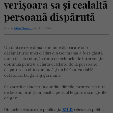
verișoara sa și cealaltă
persoană dispărută
Scris de:
Mihai Diaconu
- joi, 21 mai 2026
Un dintre cele două românce dispărute sub
dărâmăturile unei clădiri din Germania a fost găsită
moartă sub ruine, în timp ce echipele de intervenție
continuă pentru a căuta celelalte două persoane
dispărute: o altă româncă și un bărbat cu dublă
cetățenie, bulgară și germană.
Salvatorii au lucrat în condiții dificile, printre resturi
de beton, praf și un posibil pericol legat de scurgerile
de gaz.
Din cele relatate de publicația
BILD
reiese că poliția