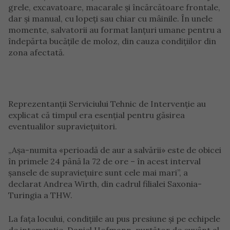
grele, excavatoare, macarale și încărcătoare frontale,
dar și manual, cu lopeți sau chiar cu mâinile. În unele
momente, salvatorii au format lanțuri umane pentru a
îndepărta bucățile de moloz, din cauza condițiilor din
zona afectată.
Reprezentanții Serviciului Tehnic de Intervenție au
explicat că timpul era esențial pentru găsirea
eventualilor supraviețuitori.
„Așa-numita «perioadă de aur a salvării» este de obicei
în primele 24 până la 72 de ore – în acest interval
șansele de supraviețuire sunt cele mai mari”, a
declarat Andrea Wirth, din cadrul filialei Saxonia-
Turingia a THW.
La fața locului, condițiile au pus presiune și pe echipele