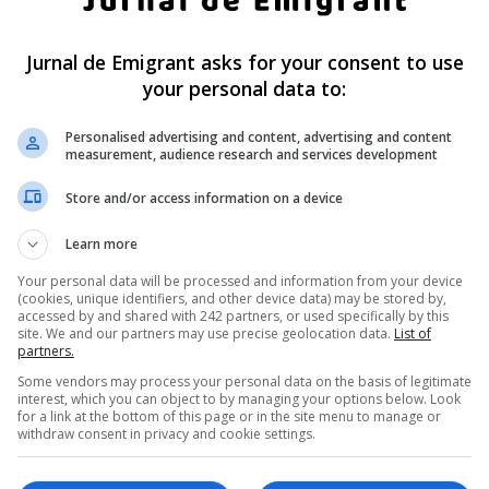
ltă româncă 
românce prinse su
rută sub 
dărâmături în 
Jurnal de Emigrant asks for your consent to use
ături în 
Germania a fost gă
your personal data to:
ania. Simona 
moartă. Căutările 
Personalised advertising and content, advertising and content
26 de ani
continuă pentru 
measurement, audience research and services development
verișoara sa și ceal
arcu, cealaltă româncă
Store and/or access information on a device
persoană dispăru
ă sub dărâmături în Germania,
ușirea unei clădiri de locuințe
Learn more
Un dintre cele două românce d
itatea Görlitz, a fost…
sub dărâmăturile unei clădiri di
Your personal data will be processed and information from your device
(cookies, unique identifiers, and other device data) may be stored by,
ai Diaconu
- joi, 21 mai 2026
Germania a fost găsită moartă
accessed by and shared with 242 partners, or used specifically by this
ruine, în timp…
site. We and our partners may use precise geolocation data.
List of
partners.
Scris de Mihai Diaconu
- joi, 21 mai 2026
Some vendors may process your personal data on the basis of legitimate
interest, which you can object to by managing your options below. Look
for a link at the bottom of this page or in the site menu to manage or
withdraw consent in privacy and cookie settings.