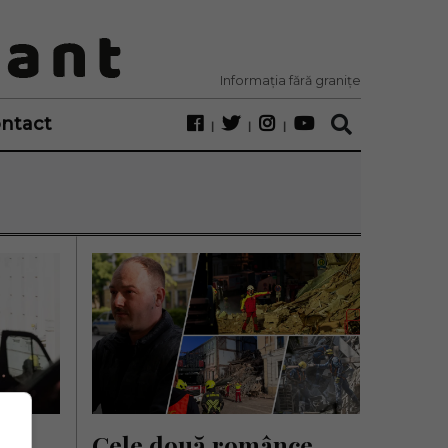
Informația fără granițe
ntact
uă 
Cele două românce 