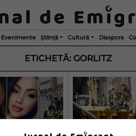
Evenimente
Știință
Cultură
Diaspora
Co
ETICHETĂ:
GORLITZ
ă moartă și 
Una dintre cele do