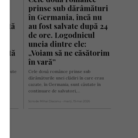
b 
prinse sub dărâmături 
în Germania, încă nu 
sită 
au fost salvate după 24 
de ore. Logodnicul 
uneia dintre ele: 
altă 
„Voiam să ne căsătorim 
tă
în vară”
ispărute
Cele două românce prinse sub
n
dărâmăturile unei clădiri în care erau
 sub
cazate, în Germania, sunt căutate în
continuare de salvatori,…
Scris de Mihai Diaconu
- marți, 19 mai 2026