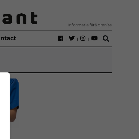
Informația fără granițe
ntact
a 