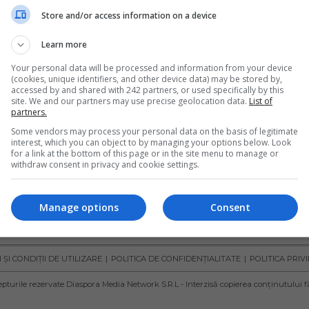
 ce trebuie 
domiciliu a pacienț
Store and/or access information on a device
rat să ştiţi”, ghid 
suspecți de infecți
Learn more
pentru lucrătorii 
noul coronavirus 
Your personal data will be processed and information from your device
ceastă țară
(COVID-19)
(cookies, unique identifiers, and other device data) may be stored by,
accessed by and shared with 242 partners, or used specifically by this
indicală din Austria a pus la
Organizația Mondială a Sănătăți
site. We and our partners may use precise geolocation data.
List of
partners.
a lucrătorilor din această țară
întocmit un ghid rapid de îngrij
l 2020 broşura „Ceea ce
domiciliu a pacienților suspecți
Some vendors may process your personal data on the basis of legitimate
interest, which you can object to by managing your options below. Look
infecție cu noul…
for a link at the bottom of this page or in the site menu to manage or
withdraw consent in privacy and cookie settings.
ela Stoica
- marți, 27 octombrie 2020
Scris de Daniela Stoica
- vineri, 27 martie 20
Manage options
Consent
ȘI CONDIȚII DE UTILIZARE
POLITICA DE CONFIDENȚIALITATE
POLITICA PRIV
pturile rezervate Diaspora Media Network S.R.L - Interzisă copierea conținutului f