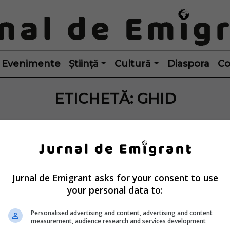
Evenimente
Știință
Cultură
Diaspora
Co
ETICHETĂ:
GHID
Jurnal de Emigrant asks for your consent to use
your personal data to:
Personalised advertising and content, advertising and content
measurement, audience research and services development
i în Austria: 
Ghid de îngrijire l