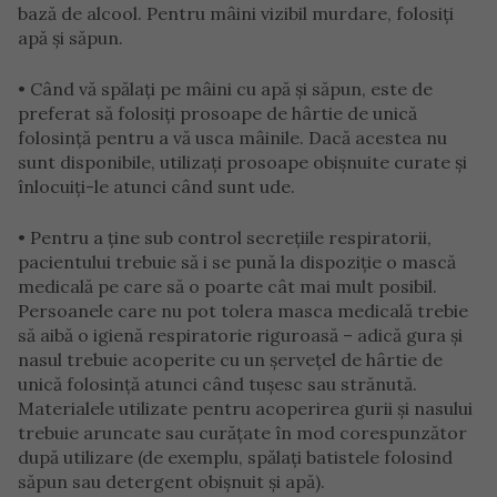
bază de alcool. Pentru mâini vizibil murdare, folosiți
apă și săpun.
• Când vă spălați pe mâini cu apă și săpun, este de
preferat să folosiți prosoape de hârtie de unică
folosință pentru a vă usca mâinile. Dacă acestea nu
sunt disponibile, utilizați prosoape obișnuite curate și
înlocuiți-le atunci când sunt ude.
• Pentru a ține sub control secrețiile respiratorii,
pacientului trebuie să i se pună la dispoziție o mască
medicală pe care să o poarte cât mai mult posibil.
Persoanele care nu pot tolera masca medicală trebie
să aibă o igienă respiratorie riguroasă – adică gura și
nasul trebuie acoperite cu un șervețel de hârtie de
unică folosință atunci când tușesc sau strănută.
Materialele utilizate pentru acoperirea gurii și nasului
trebuie aruncate sau curățate în mod corespunzător
după utilizare (de exemplu, spălați batistele folosind
săpun sau detergent obișnuit și apă).