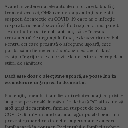
Având în vedere datele actuale cu privire la boală și
transmiterea ei, OMS recomandă ca toți pacienții
suspecți de infecție cu COVID-19 care au o infecție
respiratorie acută severă să fie triați la primul punct
de contact cu sistemul sanitar și să se înceapă
tratamentul de urgență în funcție de severitatea bolii.
Pentru cei care prezintă o afecțiune ușoară, este
posibil să nu fie necesară spitalizarea decât dacă
există o îngrijorare cu privire la deteriorarea rapidă a
stării de sănătate.
Dacă este doar o afecțiune ușoară, se poate lua în
considerare îngrijirea la domiciliu.
Pacienții și membrii familiei ar trebui educați cu privire
la igiena personală, la măsurile de bază PCI și la cum să
aibă grijă de membrul familiei suspect de boala
COVID-19, înt-un mod cât mai sigur posibil pentru a
preveni răspândirea infecției la persoanele cu care
familia intră în contact. Pacientului și familiei trebuie