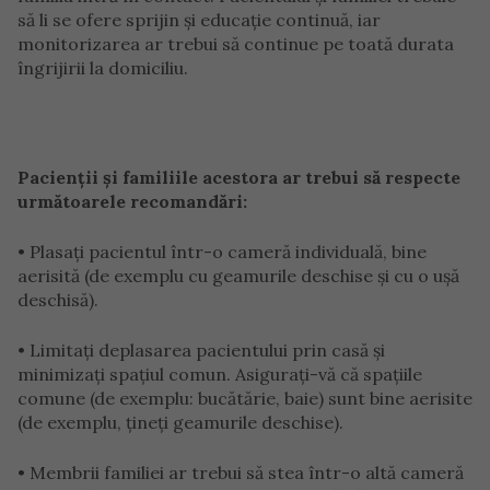
să li se ofere sprijin și educație continuă, iar
monitorizarea ar trebui să continue pe toată durata
îngrijirii la domiciliu.
Pacienții și familiile acestora ar trebui să respecte
următoarele recomandări:
• Plasați pacientul într-o cameră individuală, bine
aerisită (de exemplu cu geamurile deschise și cu o ușă
deschisă).
• Limitați deplasarea pacientului prin casă și
minimizați spațiul comun. Asigurați-vă că spațiile
comune (de exemplu: bucătărie, baie) sunt bine aerisite
(de exemplu, țineți geamurile deschise).
• Membrii familiei ar trebui să stea într-o altă cameră