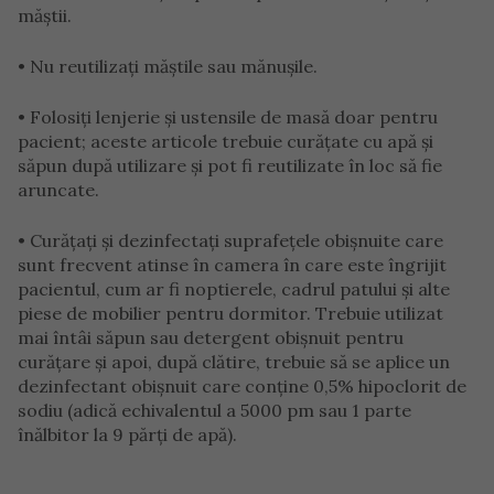
măștii.
• Nu reutilizați măștile sau mănușile.
• Folosiți lenjerie și ustensile de masă doar pentru
pacient; aceste articole trebuie curățate cu apă și
săpun după utilizare și pot fi reutilizate în loc să fie
aruncate.
• Curățați și dezinfectați suprafețele obișnuite care
sunt frecvent atinse în camera în care este îngrijit
pacientul, cum ar fi noptierele, cadrul patului și alte
piese de mobilier pentru dormitor. Trebuie utilizat
mai întâi săpun sau detergent obișnuit pentru
curățare și apoi, după clătire, trebuie să se aplice un
dezinfectant obișnuit care conține 0,5% hipoclorit de
sodiu (adică echivalentul a 5000 pm sau 1 parte
înălbitor la 9 părți de apă).