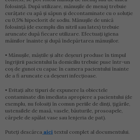
folosință. După utilizare, mănușile de menaj trebuie
curățate cu apă și săpun și decontaminate cu o soluție
cu 0,5% hipoclorit de sodiu. Mănușile de unică
folosință (de exemplu din nitril sau latex) trebuie
aruncate după fiecare utilizare. Efectuați igiena
mâinilor înainte și după îndepărtarea mănușilor.
• Mănușile, măștile și alte deșeuri produse în timpul
îngrijirii pacientului la domiciliu trebuie puse într-un
coș de gunoi cu capac în camera pacientului înainte
de a fi aruncate ca deșeuri infecțioase.
• Evitați alte tipuri de expunere la obiectele
contaminate din imediata apropiere a pacientului (de
exemplu, nu folosiți în comun periile de dinți, țigările,
ustensilele de masă, vasele, băuturile, prosoapele,
cârpele de spălat vase sau lenjeria de pat).
Puteți descărca
aici
textul complet al documentului.