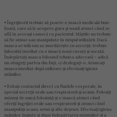
• Îngrijitorii trebuie să poarte o mască medicală bine
fixată, care să le acopere gura și nasul atunci când se
află în aceeași cameră cu pacientul. Măștile nu trebuie
să fie atinse sau manipulate în timpul utilizării. Dacă
masca se udă sau se murdărește cu secreții, trebuie
înlocuită imediat cu o mască nouă curată și uscată.
Îndepărtați masca folosind tehnica adecvată – adică
nu atingeți partea din față, ci dezlegați-o. Aruncați
masca imediat după utilizare și efectuați igiena
mâinilor.
• Evitați contactul direct cu fluidele corporale, în
special secreții orale sau respiratorii și scaun. Folosiți
mănuși de unică folosință și o mască atunci când
oferiți îngrijiri orale sau respiratorii și atunci când
manipulați scaun, urină și alte deșeuri. Efectuați igiena
mâinilor înainte și după îndepărtarea mănușilor și a