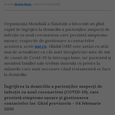
Scris de:
Daniela Stoica
- vineri, 27 martie 2020
Organizația Mondială a Sănătății a întocmit un ghid
rapid de îngrijire la domiciliu a pacienților suspecți de
infecție cu noul coronavirus care prezintă simptome
ușoare, respectiv de gestionare a contactelor
acestora, scrie
usr.ro
. Ghidul OMS este astăzi cu atât
mai de actualitate cu cât sunt înregistrate sute de mii
de cazuri de Covid-19 în întreaga lume, iar pacientul și
membrii familiei sale trebuie instruiți cu privire la
măsurile care sunt necesare când tratamentul se face
la domiciliu.
Îngrijirea la domiciliu a pacienților suspecți de
infecție cu noul coronavirus (COVID-19), care
prezintă simptome ușoare și gestionarea
contactelor lor. Ghid provizoriu – 04 februarie
2020