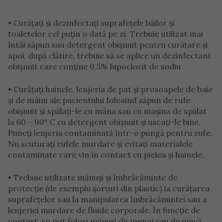
• Curățați și dezinfectați suprafețele băilor și
toaletelor cel puțin o dată pe zi. Trebuie utilizat mai
întâi săpun sau detergent obișnuit pentru curățare și
apoi, după clătire, trebuie să se aplice un dezinfectant
obișnuit care conține 0,5% hipoclorit de sodiu
• Curățați hainele, lenjeria de pat și prosoapele de baie
și de mâini ale pacientului folosind săpun de rufe
obișnuit și spălați-le cu mâna sau cu mașina de spălat
la 60 – 90° C cu detergent obișnuit și uscați-le bine.
Puneți lenjeria contaminată într-o pungă pentru rufe.
Nu scuturați rufele murdare și evitați materialele
contaminate care vin în contact cu pielea și hainele.
• Trebuie utilizate mănuși și îmbrăcăminte de
protecție (de exemplu șorțuri din plastic) la curățarea
suprafețelor sau la manipularea îmbrăcămintei sau a
lenjeriei murdare de fluide corporale. În funcție de
context, se pot folosi mănuși de menaj sau de unică