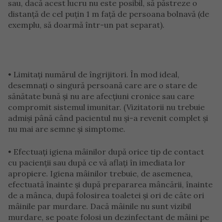
sau, dacă acest lucru nu este posibil, să păstreze o
distanță de cel puțin 1 m față de persoana bolnavă (de
exemplu, să doarmă într-un pat separat).
• Limitați numărul de îngrijitori. În mod ideal,
desemnați o singură persoană care are o stare de
sănătate bună și nu are afecțiuni cronice sau care
compromit sistemul imunitar. (Vizitatorii nu trebuie
admiși până când pacientul nu și-a revenit complet și
nu mai are semne și simptome.
• Efectuați igiena mâinilor după orice tip de contact
cu pacienții sau după ce vă aflați în imediata lor
apropiere. Igiena mâinilor trebuie, de asemenea,
efectuată înainte și după prepararea mâncării, înainte
de a mânca, după folosirea toaletei și ori de câte ori
mâinile par murdare. Dacă mâinile nu sunt vizibil
murdare, se poate folosi un dezinfectant de mâini pe