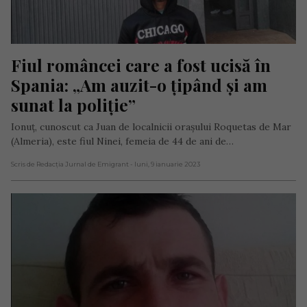
Fiul româncei care a fost ucisă în 
Spania: „Am auzit-o țipând și am 
sunat la poliție”
Ionuț, cunoscut ca Juan de localnicii orașului Roquetas de Mar
(Almeria), este fiul Ninei, femeia de 44 de ani de…
Scris de Redacția Jurnal de Emigrant
- luni, 9 ianuarie 2023