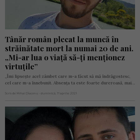
Tânăr român plecat la muncă în 
străinătate mort la numai 20 de ani. 
„Mi-ar lua o viață să-ți menționez 
virtuțile”
„Îmi lipsește acel zâmbet care m-a făcut să mă îndrăgostesc,
cel care m-a înnebunit. Absența ta este foarte dureroasă, mai…
Scris de Mihai Diaconu
- duminică, 11 aprilie 2021