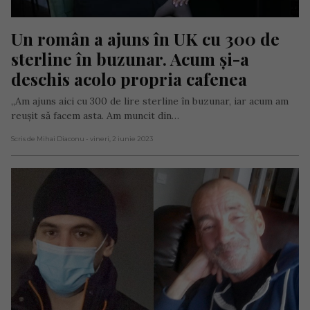
Un român a ajuns în UK cu 300 de 
sterline în buzunar. Acum și-a 
deschis acolo propria cafenea
„Am ajuns aici cu 300 de lire sterline în buzunar, iar acum am
reușit să facem asta. Am muncit din…
Scris de Mihai Diaconu
- vineri, 2 iunie 2023