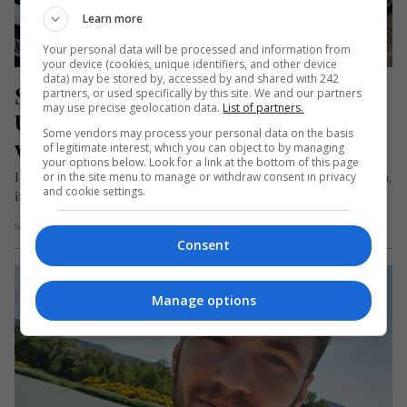
Learn more
Your personal data will be processed and information from
your device (cookies, unique identifiers, and other device
data) may be stored by, accessed by and shared with 242
Șofer român de TIR condamnat în 
partners, or used specifically by this site. We and our partners
may use precise geolocation data.
List of partners.
UK pentru trafic de migranți. Ionuț 
Some vendors may process your personal data on the basis
va sta doi ani la închisoare
of legitimate interest, which you can object to by managing
your options below. Look for a link at the bottom of this page
or in the site menu to manage or withdraw consent in privacy
Ionuț-Nando Mocanu, un șofer de TIR de naționalitate română,
and cookie settings.
în vârstă de 32 de ani, a fost prins în Dover…
Scris de Redacția Jurnal de Emigrant
- sâmbătă, 8 ianuarie 2022
Consent
Manage options