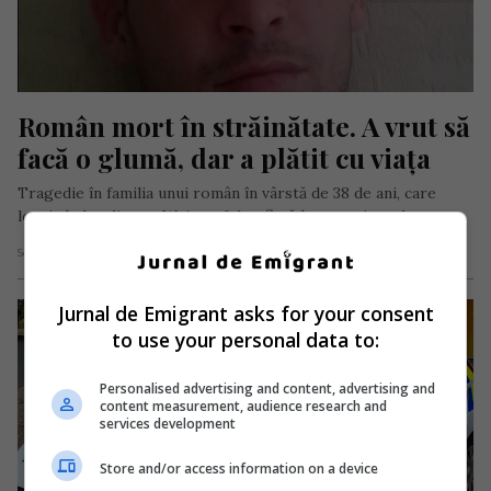
Român mort în străinătate. A vrut să 
facă o glumă, dar a plătit cu viața
Tragedie în familia unui român în vârstă de 38 de ani, care
locuia în localitatea Weissenfels, aflată în apropiere de…
Scris de Daniela Stoica
- miercuri, 17 august 2022
Jurnal de Emigrant asks for your consent
to use your personal data to:
Personalised advertising and content, advertising and
content measurement, audience research and
services development
Store and/or access information on a device