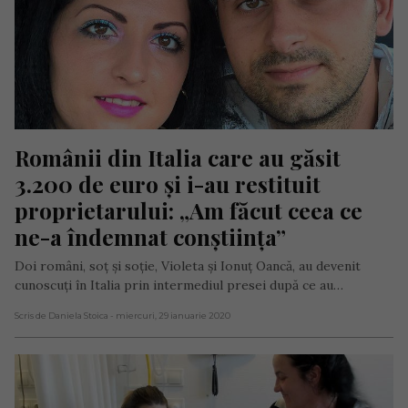
Românii din Italia care au găsit 
3.200 de euro și i-au restituit 
proprietarului: „Am făcut ceea ce 
ne-a îndemnat conștiința”
Doi români, soț și soție, Violeta și Ionuț Oancă, au devenit
cunoscuți în Italia prin intermediul presei după ce au…
Scris de Daniela Stoica
- miercuri, 29 ianuarie 2020