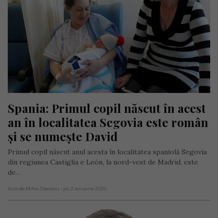
Spania: Primul copil născut în acest 
an în localitatea Segovia este român 
și se numește David
Primul copil născut anul acesta în localitatea spaniolă Segovia
din regiunea Castiglia e León, la nord-vest de Madrid, este
de…
Scris de Mihai Diaconu
- joi, 2 ianuarie 2020