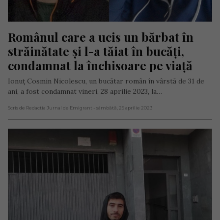
Românul care a ucis un bărbat în 
străinătate și l-a tăiat în bucăți, 
condamnat la închisoare pe viață
Ionuț Cosmin Nicolescu, un bucătar român în vârstă de 31 de
ani, a fost condamnat vineri, 28 aprilie 2023, la…
Scris de Redacția Jurnal de Emigrant
- sâmbătă, 29 aprilie 2023