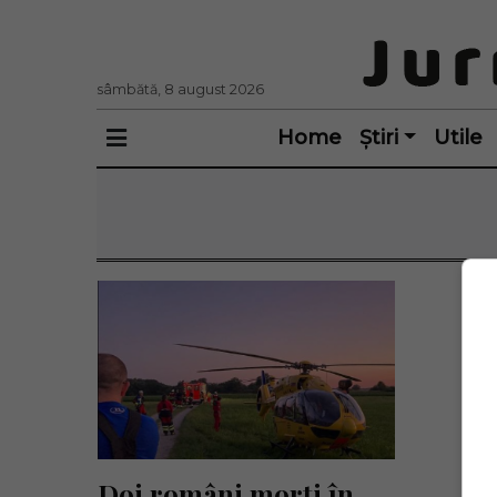
sâmbătă, 8 august 2026
Home
Știri
Utile
Doi români morți în 