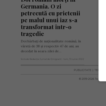
Germania. O zi 
petrecută cu prietenii 
pe malul unui iaz s-a 
transformat într-o 
tragedie
Doi bărbați de naționalitate română, în
vârstă de 38 și respectiv 47 de ani, au
decedat în seara zilei de…
Scris de Redacția Jurnal de Emigrant
- luni, 13 iunie 2022
PUBLICITATE
TERMENI 
© 2019-
2026
Toate dre