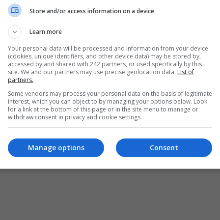
Store and/or access information on a device
Learn more
Your personal data will be processed and information from your device
(cookies, unique identifiers, and other device data) may be stored by,
accessed by and shared with 242 partners, or used specifically by this
site. We and our partners may use precise geolocation data.
List of
partners.
Some vendors may process your personal data on the basis of legitimate
interest, which you can object to by managing your options below. Look
for a link at the bottom of this page or in the site menu to manage or
withdraw consent in privacy and cookie settings.
ȘI CONDIȚII DE UTILIZARE
POLITICA DE CONFIDENȚIALITATE
POLITICA PRIV
Manage options
Consent
pturile rezervate Diaspora Media Network S.R.L - Interzisă copierea conținutului f