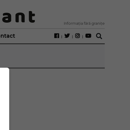
Informația fără granițe
ntact