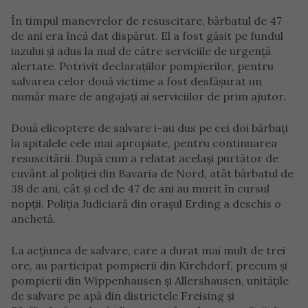
În timpul manevrelor de resuscitare, bărbatul de 47
de ani era încă dat dispărut. El a fost găsit pe fundul
iazului și adus la mal de către serviciile de urgență
alertate. Potrivit declarațiilor pompierilor, pentru
salvarea celor două victime a fost desfășurat un
număr mare de angajați ai serviciilor de prim ajutor.
Două elicoptere de salvare i-au dus pe cei doi bărbați
la spitalele cele mai apropiate, pentru continuarea
resuscitării. După cum a relatat același purtător de
cuvânt al poliției din Bavaria de Nord, atât bărbatul de
38 de ani, cât și cel de 47 de ani au murit în cursul
nopții. Poliția Judiciară din orașul Erding a deschis o
anchetă.
La acțiunea de salvare, care a durat mai mult de trei
ore, au participat pompierii din Kirchdorf, precum și
pompierii din Wippenhausen și Allershausen, unitățile
de salvare pe apă din districtele Freising și