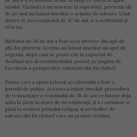
de ani s-a scufundat brusc în timp ce înota în apele
iazului. Văzând că nu mai iese la suprafață, prietenii săi
de pe mal au lansat imediat o acțiune de salvare. Unul
dintre ei, un conațional de 47 de ani, s-a scufundat și
el în iaz.
Bărbatul de 38 de ani a fost scos ulterior din apă de
alți doi prieteni. Aceștia au lansat imediat un apel de
urgență, după cum se poate citi în raportul de
desfășurare al evenimentului, postat pe pagina de
Facebook a pompierilor voluntari din Kirchdorf.
Prima care a ajuns la locul accidentului a fost o
patrulă de poliție. Aceasta a inițiat imediat procedura
de resuscitare a românului de 38 de ani ce fusese deja
adus la țărm în stare de inconștiență, și a continuat-o
până la sosirea primului echipaj al serviciilor de
salvare din Kirchdorf care au preluat victima.