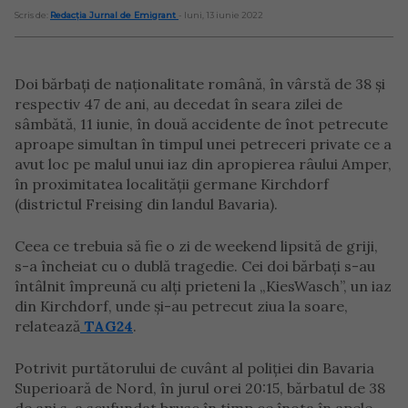
Scris de:
Redacția Jurnal de Emigrant
- luni, 13 iunie 2022
Doi bărbați de naționalitate română, în vârstă de 38 și
respectiv 47 de ani, au decedat în seara zilei de
sâmbătă, 11 iunie, în două accidente de înot petrecute
aproape simultan în timpul unei petreceri private ce a
avut loc pe malul unui iaz din apropierea râului Amper,
în proximitatea localității germane Kirchdorf
(districtul Freising din landul Bavaria).
Ceea ce trebuia să fie o zi de weekend lipsită de griji,
s-a încheiat cu o dublă tragedie. Cei doi bărbați s-au
întâlnit împreună cu alți prieteni la „KiesWasch”, un iaz
din Kirchdorf, unde și-au petrecut ziua la soare,
relatează
TAG24
.
Potrivit purtătorului de cuvânt al poliției din Bavaria
Superioară de Nord, în jurul orei 20:15, bărbatul de 38