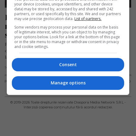
your device (cookies, unique identifiers, and other device
data) may be stored by, accessed by and shared with 242
partners, or used specifically by this site. We and our partners
Dramatica poveste a actriței 
may use precise geolocation data.
List of partners.
românce din Spania care trăia pe 
Some vendors may process your personal data on the basis
of legitimate interest, which you can object to by managing
străzi când a ajuns în această țară
your options below. Look for a link at the bottom of this page
or in the site menu to manage or withdraw consent in privacy
Bianca Kovacs, una dintre cele mai apreciate actrițe și
and cookie settings.
comediante românce din Spania, a avut un parcurs uluitor, de
la…
Consent
Scris de Mihai Diaconu
- sâmbătă, 2 august 2025
PUBLICITATE
TERMENI ȘI
POLITICA DE
POLITICA PRIVIND
Manage options
CONDIȚII DE
CONFIDENȚIALITATE
FISIERELE
UTILIZARE
COOKIES
© 2019-
2026
Toate drepturile rezervate Diaspora Media Network S.R.L -
Interzisă copierea conținutului fără acordul redacției.