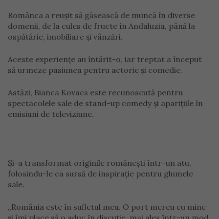
Românca a reușit să găsească de muncă în diverse
domenii, de la cules de fructe în Andaluzia, până la
ospătărie, imobiliare și vânzări.
Aceste experiențe au întărit-o, iar treptat a început
să urmeze pasiunea pentru actorie și comedie.
Astăzi, Bianca Kovacs este recunoscută pentru
spectacolele sale de stand-up comedy și aparițiile în
emisiuni de televiziune.
Și-a transformat originile românești într-un atu,
folosindu-le ca sursă de inspirație pentru glumele
sale.
„România este în sufletul meu. O port mereu cu mine
și îmi place să o aduc în discuție, mai ales într-un mod