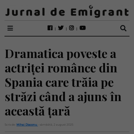
Dramatica poveste a
actriței românce din
Spania care trăia pe
străzi când a ajuns în
această țară
Scris de:
Mihai Diaconu
- sâmbătă, 2 august 2025