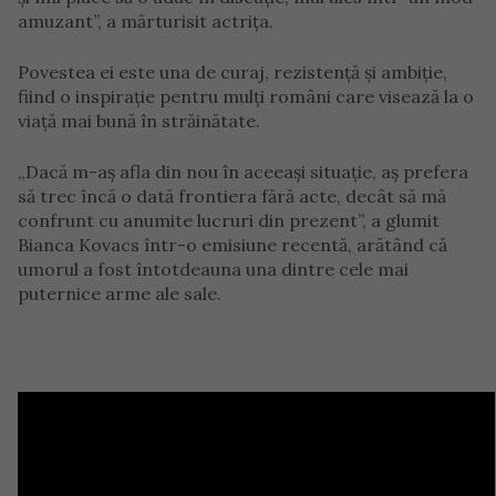
amuzant”, a mărturisit actrița.
Povestea ei este una de curaj, rezistență și ambiție,
fiind o inspirație pentru mulți români care visează la o
viață mai bună în străinătate.
„Dacă m-aș afla din nou în aceeași situație, aș prefera
să trec încă o dată frontiera fără acte, decât să mă
confrunt cu anumite lucruri din prezent”, a glumit
Bianca Kovacs într-o emisiune recentă, arătând că
umorul a fost întotdeauna una dintre cele mai
puternice arme ale sale.