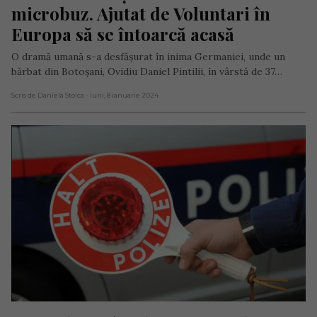
microbuz. Ajutat de Voluntari în 
Europa să se întoarcă acasă
O dramă umană s-a desfășurat în inima Germaniei, unde un
bărbat din Botoșani, Ovidiu Daniel Pintilii, în vârstă de 37…
Scris de Daniela Stoica
- luni, 8 ianuarie 2024