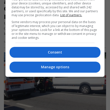
accident pe o autostradă din 
your device (cookies, unique identifiers, and other device
Germania. Opt pasageri răniți, 
data) may be stored by, accessed by and shared with 242
partners, or used specifically by this site. We and our partners
patru în stare gravă
may use precise geolocation data.
List of partners.
Some vendors may process your personal data on the basis
Un microbuz românesc s-a răsturnat pe autostrada A13 din
of legitimate interest, which you can object to by managing
Germania, după ce s-a izbit într-un șantier mobil pe raza
your options below. Look for a link at the bottom of this page
localității…
or in the site menu to manage or withdraw consent in privacy
and cookie settings.
Scris de Mihai Diaconu
- vineri, 29 august 2025
Consent
Manage options