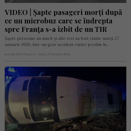
VIDEO | Șapte pasageri morți după 
ce un microbuz care se îndrepta 
spre Franța s-a izbit de un TIR
Șapte persoane au murit și alte trei au fost rănite marți, 27
ianuarie 2026, într-un grav accident rutier produs în…
Scris de Mihai Diaconu
- marți, 27 ianuarie 2026