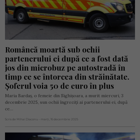
Româncă moartă sub ochii 
partenerului ei după ce a fost dată 
jos din microbuz pe autostradă în 
timp ce se întorcea din străinătate. 
Șoferul voia 50 de euro în plus
Maria Bardaș, o femeie din Sighișoara, a murit miercuri, 3
decembrie 2025, sun ochii îngroziți ai partenerului ei, după
ce…
Scris de Mihai Diaconu
- marți, 16 decembrie 2025