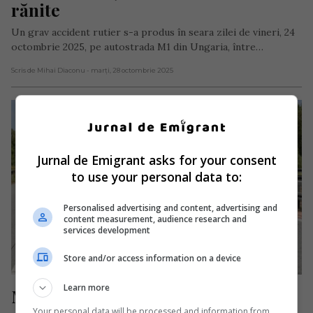
rănite
Un grav accident rutier s-a produs în seara zilei de vineri, 24
octombrie 2025, pe autostrada M1 din Ungaria, între…
Scris de Mihai Diaconu
- marți, 28 octombrie 2025
Jurnal de Emigrant asks for your consent
to use your personal data to:
Personalised advertising and content, advertising and
content measurement, audience research and
services development
Store and/or access information on a device
Learn more
Microbuz plin cu români, grav 
Your personal data will be processed and information from