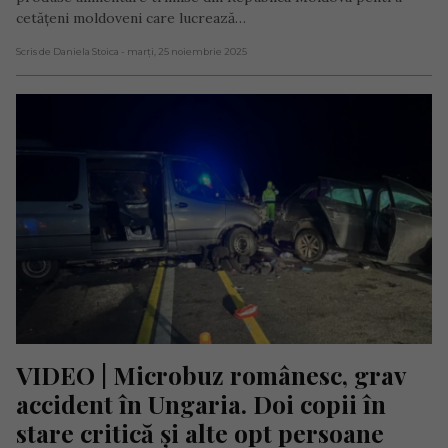
cetățeni moldoveni care lucrează…
Scris de Daniela Stoica
- marți, 25 noiembrie 2025
VIDEO | Microbuz românesc, grav 
accident în Ungaria. Doi copii în 
stare critică și alte opt persoane 