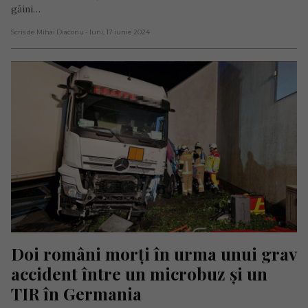
găini…
Scris de Mihai Diaconu
- luni, 17 iunie 2024
Doi români morți în urma unui grav 
accident între un microbuz și un 
TIR în Germania