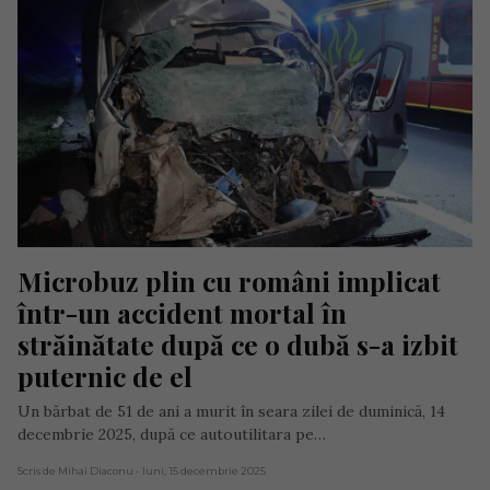
Microbuz plin cu români implicat 
într-un accident mortal în 
străinătate după ce o dubă s-a izbit  
puternic de el
Un bărbat de 51 de ani a murit în seara zilei de duminică, 14
decembrie 2025, după ce autoutilitara pe…
Scris de Mihai Diaconu
- luni, 15 decembrie 2025