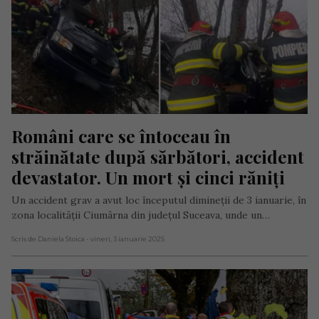
Români care se întoceau în 
străinătate după sărbători, accident 
devastator. Un mort și cinci răniți
Un accident grav a avut loc începutul dimineţii de 3 ianuarie, în
zona localității Ciumârna din judeţul Suceava, unde un…
Scris de Daniela Stoica
- vineri, 3 ianuarie 2025