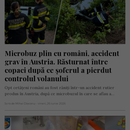
Microbuz plin cu români, accident 
grav în Austria. Răsturnat între 
copaci după ce șoferul a pierdut 
controlul volanului
Opt cetățeni români au fost răniți într-un accident rutier
produs în Austria, după ce microbuzul în care se aflau a…
Scris de Mihai Diaconu
- vineri, 26 iunie 2026