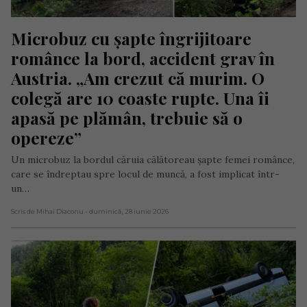
Microbuz cu șapte îngrijitoare 
românce la bord, accident grav în 
Austria. „Am crezut că murim. O 
colegă are 10 coaste rupte. Una îi 
apasă pe plămân, trebuie să o 
opereze”
Un microbuz la bordul căruia călătoreau șapte femei românce,
care se îndreptau spre locul de muncă, a fost implicat într-
un…
Scris de Mihai Diaconu
- duminică, 28 iunie 2026