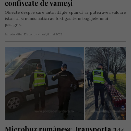
confiscate de vameși
Obiecte despre care autoritățile spun că ar putea avea valoare
istorică și numismatică au fost găsite în bagajele unui
pasager…
Scris de Mihai Diaconu
- vineri, 8 mai 2026
Microbuz românesc, transporta 344 