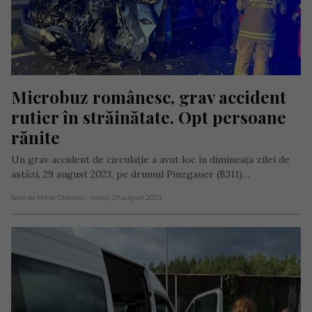
Microbuz românesc, grav accident 
rutier în străinătate. Opt persoane 
rănite
Un grav accident de circulație a avut loc în dimineața zilei de
astăzi, 29 august 2023, pe drumul Pinzgauer (B311)…
Scris de Mihai Diaconu
- marți, 29 august 2023