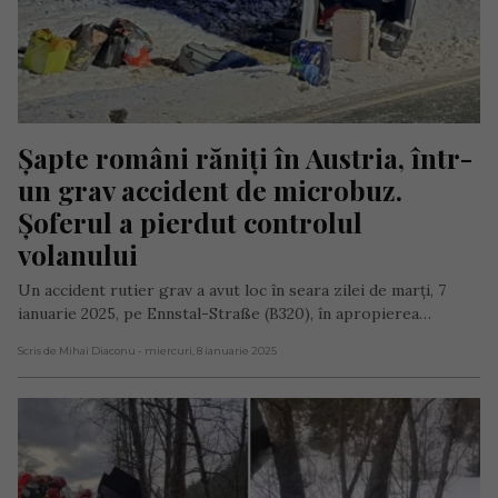
Șapte români răniți în Austria, într-
un grav accident de microbuz. 
Șoferul a pierdut controlul 
volanului
Un accident rutier grav a avut loc în seara zilei de marți, 7
ianuarie 2025, pe Ennstal-Straße (B320), în apropierea…
Scris de Mihai Diaconu
- miercuri, 8 ianuarie 2025