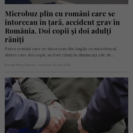
Microbuz plin cu români care se 
întorceau în țară, accident grav în 
România. Doi copii și doi adulți 
răniți
Patru români care se întorceau din Anglia cu microbuzul,
dintre care doi copii, au fost răniți în dimineața zile de…
Scris de Mihai Diaconu
- miercuri, 30 iulie 2025