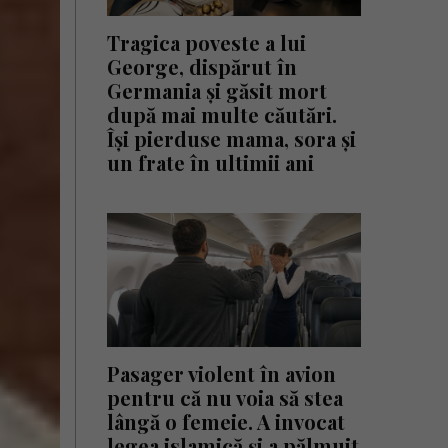
Tragica poveste a lui
George, dispărut în
Germania și găsit mort
după mai multe căutări.
Își pierduse mama, sora și
un frate în ultimii ani
Pasager violent în avion
pentru că nu voia să stea
lângă o femeie. A invocat
legea islamică și a pălmuit