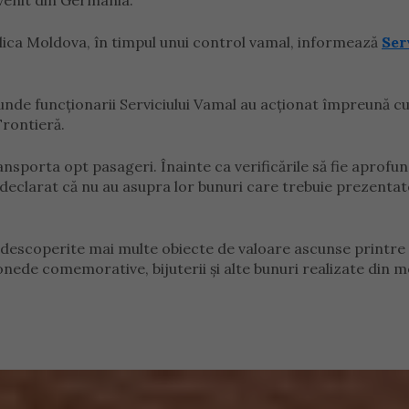
venit din Germania.
blica Moldova, în timpul unui control vamal, informează
Ser
, unde funcționarii Serviciului Vamal au acționat împreună c
Frontieră.
sporta opt pasageri. Înainte ca verificările să fie aprofun
u declarat că nu au asupra lor bunuri care trebuie prezentat
t descoperite mai multe obiecte de valoare ascunse printre
nede comemorative, bijuterii și alte bunuri realizate din me