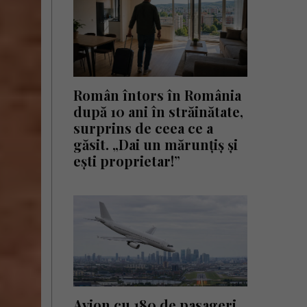
Român întors în România
după 10 ani în străinătate,
surprins de ceea ce a
găsit. „Dai un mărunțiș și
ești proprietar!”
Avion cu 180 de pasageri