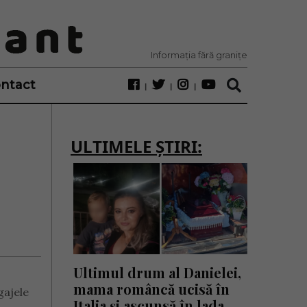
Informația fără granițe
ntact
ULTIMELE ȘTIRI:
Ultimul drum al Danielei,
mama româncă ucisă în
gajele
Italia și ascunsă în lada