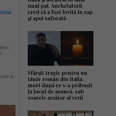
unui pat. Anchetatorii
cred că a fost lovită în cap
viciul
și apoi sufocată
u
date,
e
Sfârșit tragic pentru un
tale și
tânăr român din Italia,
mort după ce s-a prăbușit
la locul de muncă, sub
soarele arzător al verii