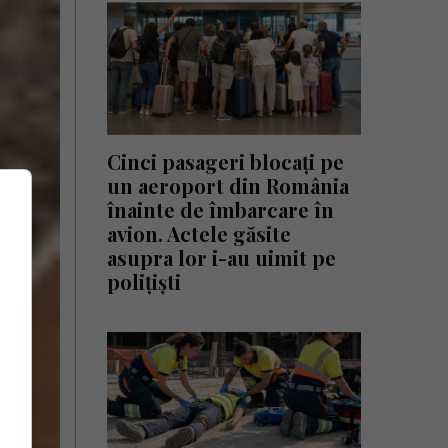
Cinci pasageri blocați pe
un aeroport din România
înainte de îmbarcare în
avion. Actele găsite
asupra lor i-au uimit pe
polițiști