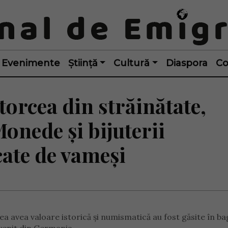
Evenimente
Știință
Cultură
Diaspora
Co
torcea din străinătate,
onede și bijuterii
cate de vameși
ea avea valoare istorică și numismatică au fost găsite în ba