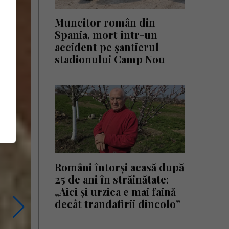
Muncitor român din
Spania, mort într-un
accident pe șantierul
stadionului Camp Nou
Români întorși acasă după
25 de ani în străinătate:
„Aici și urzica e mai faină
decât trandafirii dincolo”