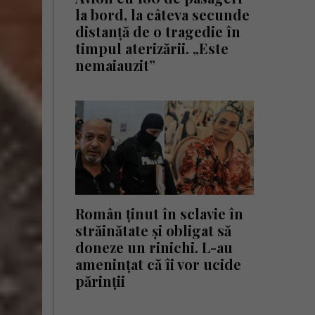
la bord, la câteva secunde
distanță de o tragedie în
timpul aterizării. „Este
nemaiauzit”
Român ținut în sclavie în
străinătate și obligat să
doneze un rinichi. L-au
amenințat că îi vor ucide
părinții