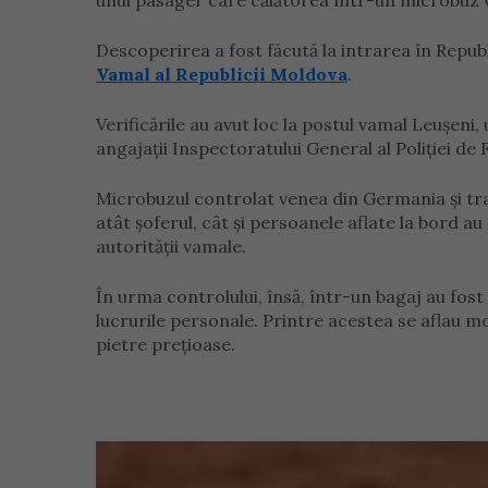
unui pasager care călătorea într-un microbuz 
Descoperirea a fost făcută la intrarea în Repu
Vamal al Republicii Moldova
.
Verificările au avut loc la postul vamal Leușeni
angajații Inspectoratului General al Poliției de 
Microbuzul controlat venea din Germania și tran
atât șoferul, cât și persoanele aflate la bord a
autorității vamale.
În urma controlului, însă, într-un bagaj au fos
lucrurile personale. Printre acestea se aflau mo
pietre prețioase.