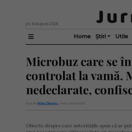
joi, 6 august 2026
Home
Știri
Utile
Microbuz care se în
controlat la vamă. M
nedeclarate, confis
Scris de:
Mihai Diaconu
- vineri, 8 mai 2026
Obiecte despre care autoritățile spun că ar put