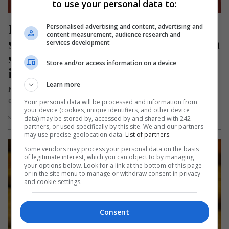
to use your personal data to:
Româncă plecată la muncă în 
Personalised advertising and content, advertising and
content measurement, audience research and
străinătate, dată dispărută de mama 
services development
sa din România. Nu mai reușește să 
Store and/or access information on a device
intre în contact cu ea
Learn more
Muscă Giorgiana Roxana, o tânără în vârstă de 20 de ani
originară din Orăștie, a fost dată dispărută după ce…
Your personal data will be processed and information from
your device (cookies, unique identifiers, and other device
data) may be stored by, accessed by and shared with 242
Scris de Mihai Diaconu
- duminică, 11 august 2024
partners, or used specifically by this site. We and our partners
may use precise geolocation data.
List of partners.
Some vendors may process your personal data on the basis
of legitimate interest, which you can object to by managing
your options below. Look for a link at the bottom of this page
or in the site menu to manage or withdraw consent in privacy
and cookie settings.
Consent