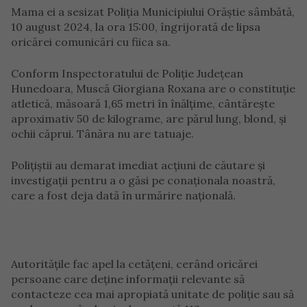
Mama ei a sesizat Poliția Municipiului Orăștie sâmbătă,
10 august 2024, la ora 15:00, îngrijorată de lipsa
oricărei comunicări cu fiica sa.
Conform Inspectoratului de Poliție Județean
Hunedoara, Muscă Giorgiana Roxana are o constituție
atletică, măsoară 1,65 metri în înălțime, cântărește
aproximativ 50 de kilograme, are părul lung, blond, și
ochii căprui. Tânăra nu are tatuaje.
Polițiștii au demarat imediat acțiuni de căutare și
investigații pentru a o găsi pe conaționala noastră,
care a fost deja dată în urmărire națională.
Autoritățile fac apel la cetățeni, cerând oricărei
persoane care deține informații relevante să
contacteze cea mai apropiată unitate de poliție sau să