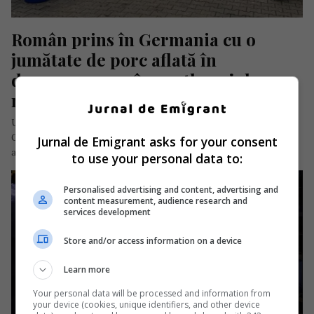
Român prins în Germania cu o 
jumătate de porc aflată în 
descompunere în portbagajul 
mașinii
Un incident neobișnuit a avut loc la o benzinărie din Cham,
Germania, unde autoritățile au descoperit în portbagajul unui
Jurnal de Emigrant asks for your consent
autoturism…
to use your personal data to:
Scris de Mihai Diaconu
- vineri, 20 decembrie 2024
Personalised advertising and content, advertising and
content measurement, audience research and
services development
Store and/or access information on a device
Learn more
Your personal data will be processed and information from
your device (cookies, unique identifiers, and other device