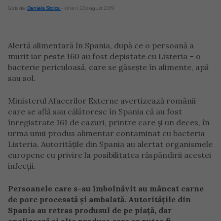
Scris de:
Daniela Stoica
- vineri, 23 august 2019
Alertă alimentară în Spania, după ce o persoană a
murit iar peste 160 au fost depistate cu Listeria – o
bacterie periculoasă, care se găseşte în alimente, apă
sau sol.
Ministerul Afacerilor Externe avertizează românii
care se află sau călătoresc în Spania că au fost
înregistrate 161 de cazuri, printre care şi un deces, în
urma unui produs alimentar contaminat cu bacteria
Listeria. Autoritățile din Spania au alertat organismele
europene cu privire la posibilitatea răspândirii acestei
infecţii.
Persoanele care s-au îmbolnăvit au mâncat carne
de porc procesată şi ambalată. Autorităţile din
Spania au retras produsul de pe piaţă, dar