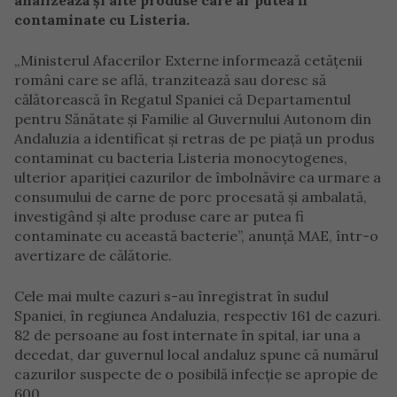
analizează şi alte produse care ar putea fi
contaminate cu Listeria.
„Ministerul Afacerilor Externe informează cetăţenii
români care se află, tranzitează sau doresc să
călătorească în Regatul Spaniei că Departamentul
pentru Sănătate şi Familie al Guvernului Autonom din
Andaluzia a identificat şi retras de pe piaţă un produs
contaminat cu bacteria Listeria monocytogenes,
ulterior apariţiei cazurilor de îmbolnăvire ca urmare a
consumului de carne de porc procesată şi ambalată,
investigând şi alte produse care ar putea fi
contaminate cu această bacterie”, anunță MAE, într-o
avertizare de călătorie.
Cele mai multe cazuri s-au înregistrat în sudul
Spaniei, în regiunea Andaluzia, respectiv 161 de cazuri.
82 de persoane au fost internate în spital, iar una a
decedat, dar guvernul local andaluz spune că numărul
cazurilor suspecte de o posibilă infecţie se apropie de
600.