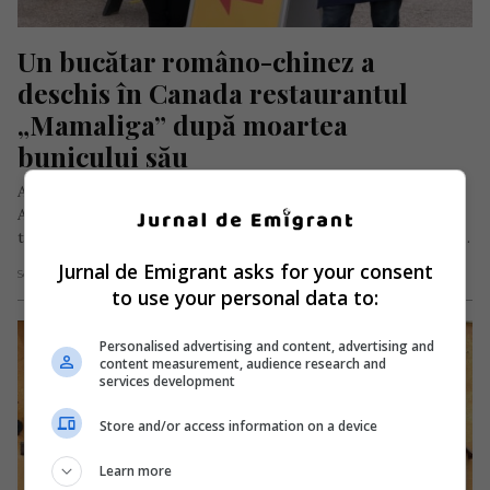
Un bucătar româno-chinez a 
deschis în Canada restaurantul 
„Mamaliga” după moartea 
bunicului său
Acest articol, povestit la persoana întâi, este experiența
Angelinei King, reporter româno-chinez la celebra
televiziune CBC (Canadian Broadcasting Corporation). N-am…
Jurnal de Emigrant asks for your consent
Scris de Redacția Jurnal de Emigrant
- joi, 2 decembrie 2021
to use your personal data to:
Personalised advertising and content, advertising and
content measurement, audience research and
services development
Store and/or access information on a device
Learn more