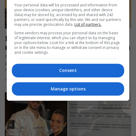
Your personal data will be processed and information from
your device (cookies, unique identifiers, and other device
data) may be stored by, accessed by and shared with 242
partners, or used specifically by this site. We and our partners
may use precise geolocation data.
List of partners.
Some vendors may process your personal data on the basis
Pandemia stă la masă în 
of legitimate interest, which you can object to by managing
your options below. Look for a link at the bottom of this page
restaurantul unui român din Spania
or in the site menu to manage or withdraw consent in privacy
and cookie settings.
Jurnalul meu din Căpșunistan continuă și astăzi. Spaniolii se
pregătesc să înfrunte cea mai tragică săptămână din această
criză. Ne…
Consent
Scris de Paul Gabor
- miercuri, 25 martie 2020
Manage options