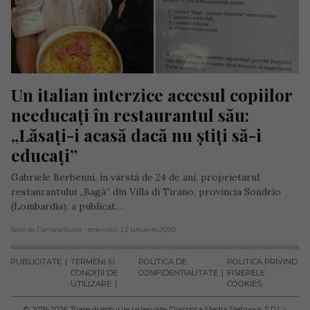
Un italian interzice accesul copiilor 
needucați în restaurantul său: 
„Lăsați-i acasă dacă nu știți să-i 
educați”
Gabriele Berbenni, în vârstă de 24 de ani, proprietarul
restaurantului „Bagà” din Villa di Tirano, provincia Sondrio
(Lombardia), a publicat…
Scris de Daniela Stoica
- miercuri, 22 ianuarie 2020
PUBLICITATE
TERMENI ȘI
POLITICA DE
POLITICA PRIVIND
CONDIȚII DE
CONFIDENȚIALITATE
FISIERELE
UTILIZARE
COOKIES
© 2019-
2026
Toate drepturile rezervate Diaspora Media Network S.R.L -