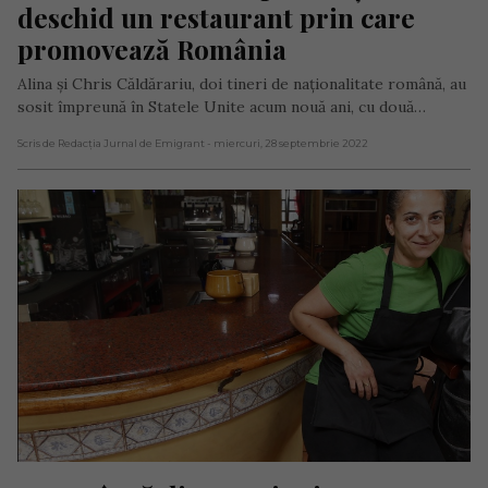
deschid un restaurant prin care 
promovează România
Alina și Chris Căldărariu, doi tineri de naționalitate română, au
sosit împreună în Statele Unite acum nouă ani, cu două…
Scris de Redacția Jurnal de Emigrant
- miercuri, 28 septembrie 2022