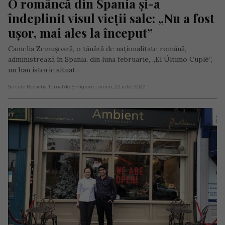
O româncă din Spania și-a 
îndeplinit visul vieții sale: „Nu a fost 
ușor, mai ales la început”
Camelia Zemușoară, o tânără de naționalitate română,
administrează în Spania, din luna februarie, „El Último Cuplé”,
un han istoric situat…
Scris de Redacția Jurnal de Emigrant
- vineri, 22 iulie 2022