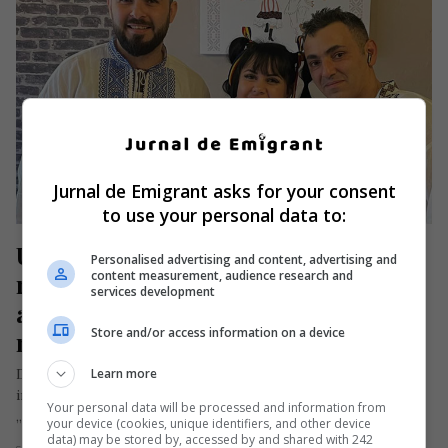
Jurnal de Emigrant asks for your consent
to use your personal data to:
Un român din Anglia a deschis un 
Personalised advertising and content, advertising and
content measurement, audience research and
restaurant românesc. „Vreau să 
services development
aduc în centrul orașului mâncarea 
Store and/or access information on a device
noastră tradițională”
Learn more
Dumitru Ștefan, un antreprenor român stabilit în Anglia, a
inaugurat noua locație a restaurantului tradițional românesc
Your personal data will be processed and information from
„La Terasa Rustic Grill”…
your device (cookies, unique identifiers, and other device
data) may be stored by, accessed by and shared with 242