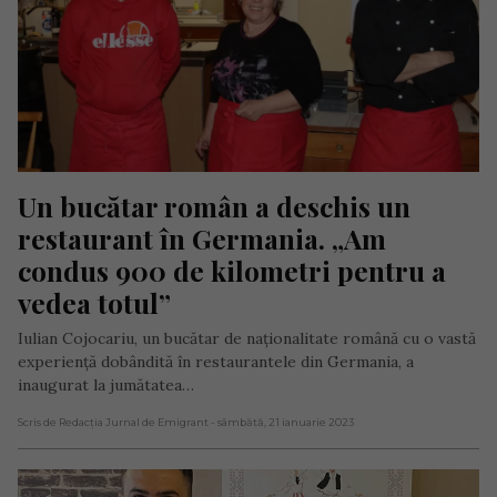
Un bucătar român a deschis un 
restaurant în Germania. „Am 
condus 900 de kilometri pentru a 
vedea totul”
Iulian Cojocariu, un bucătar de naționalitate română cu o vastă
experiență dobândită în restaurantele din Germania, a
inaugurat la jumătatea…
Scris de Redacția Jurnal de Emigrant
- sâmbătă, 21 ianuarie 2023