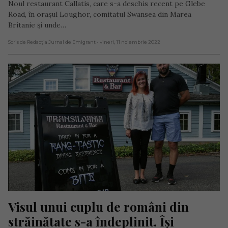
Noul restaurant Callatis, care s-a deschis recent pe Glebe
Road, în orașul Loughor, comitatul Swansea din Marea
Britanie și unde…
Scris de Redacția Jurnal de Emigrant
- vineri, 11 noiembrie 2022
Visul unui cuplu de români din 
străinătate s-a îndeplinit. Își 