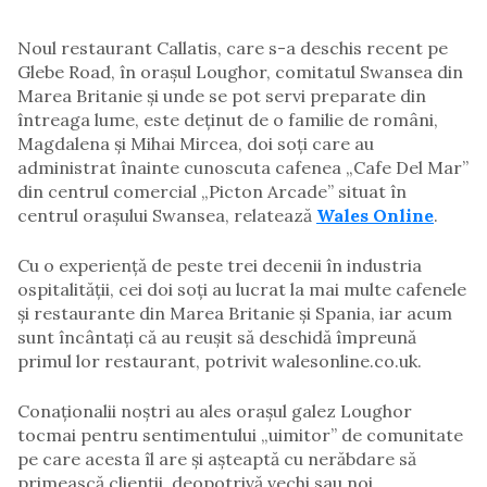
Noul restaurant Callatis, care s-a deschis recent pe
Glebe Road, în orașul Loughor, comitatul Swansea din
Marea Britanie și unde se pot servi preparate din
întreaga lume, este deținut de o familie de români,
Magdalena și Mihai Mircea, doi soți care au
administrat înainte cunoscuta cafenea „Cafe Del Mar”
din centrul comercial „Picton Arcade” situat în
centrul orașului Swansea, relatează
Wales Online
.
Cu o experiență de peste trei decenii în industria
ospitalității, cei doi soți au lucrat la mai multe cafenele
și restaurante din Marea Britanie și Spania, iar acum
sunt încântați că au reușit să deschidă împreună
primul lor restaurant, potrivit walesonline.co.uk.
Conaționalii noștri au ales orașul galez Loughor
tocmai pentru sentimentului „uimitor” de comunitate
pe care acesta îl are și așteaptă cu nerăbdare să
primească clienții, deopotrivă vechi sau noi.