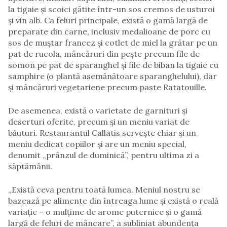
la tigaie și scoici gătite într-un sos cremos de usturoi
și vin alb. Ca feluri principale, există o gamă largă de
preparate din carne, inclusiv medalioane de porc cu
sos de muștar francez și cotlet de miel la grătar pe un
pat de rucola, mâncăruri din pește precum file de
somon pe pat de sparanghel și file de biban la tigaie cu
samphire (o plantă asemănătoare sparanghelului), dar
și mâncăruri vegetariene precum paste Ratatouille.
De asemenea, există o varietate de garnituri și
deserturi oferite, precum și un meniu variat de
băuturi. Restaurantul Callatis servește chiar și un
meniu dedicat copiilor și are un meniu special,
denumit „prânzul de duminică”, pentru ultima zi a
săptămânii.
„Există ceva pentru toată lumea. Meniul nostru se
bazează pe alimente din întreaga lume și există o reală
variație – o mulțime de arome puternice și o gamă
largă de feluri de mâncare”, a subliniat abundența