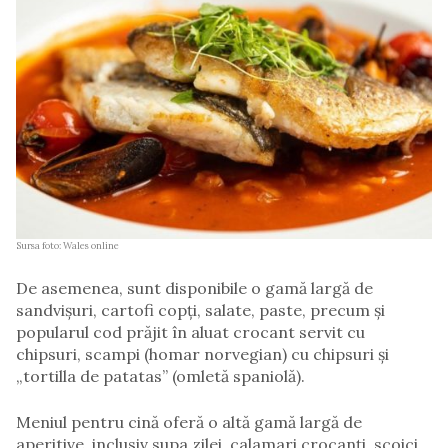
Sursa foto: Wales online
De asemenea, sunt disponibile o gamă largă de
sandvișuri, cartofi copți, salate, paste, precum și
popularul cod prăjit în aluat crocant servit cu
chipsuri, scampi (homar norvegian) cu chipsuri și
„tortilla de patatas” (omletă spaniolă).
Meniul pentru cină oferă o altă gamă largă de
aperitive, inclusiv supa zilei, calamari crocanți, scoici