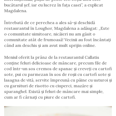
bucătarul șef, iar eu lucrez în fața casei”, a explicat
Magdalena.
Întrebată de ce perechea a ales să-și deschidă
restaurantul în Loughor, Magdalena a adăugat: „Este
o comunitate uimitoare, nicăieri nu am găsit o
comunitate atât de frumoasă! Vecinii au fost încântați
când am deschis și am avut mult sprijin online.
Meniul oferit la prânz de la restaurantul Callatis
conține feluri delicioase de mâncare, precum file de
cod într-un sos cremos de spanac și creveți cu cartofi
sote, pui cu parmezan în sos de roșii cu cartofi sote și
lasagna de vită, servite împreună cu pâine cu usturoi și
cu garnituri de risotto cu ciuperci, mazăre și
sparanghel. Există și feluri de mâncare mai simple,
cum ar fi cârnați cu piure de cartofi.