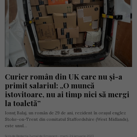
Curier român din UK care nu și-a 
primit salariul: „O muncă 
istovitoare, nu ai timp nici să mergi 
la toaletă”
Ionuț Balaj, un român de 29 de ani, rezident în orașul englez
Stoke-on-Trent din comitatul Staffordshire (West Midlands),
este unul…
Scris de Redacția Jurnal de Emigrant
- marți, 24 ianuarie 2023