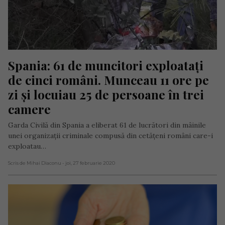
Spania: 61 de muncitori exploatați 
de cinci români. Munceau 11 ore pe 
zi și locuiau 25 de persoane în trei 
camere
Garda Civilă din Spania a eliberat 61 de lucrători din mâinile
unei organizații criminale compusă din cetățeni români care-i
exploatau…
Scris de Mihai Diaconu
- joi, 27 februarie 2020