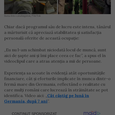
Sursa foto: catalingaton/Tik Tok
Chiar dacă programul său de lucru este intens, tânărul
a mărturisit că apreciază stabilitatea și satisfacția
personală oferite de această ocupație:
„Eu nu l-am schimbat niciodată locul de muncă, sunt
aici de șapte ani și îmi place ceea ce fac”, a spus el în
videoclipul care a atras atenția a mii de persoane.
Experiența sa scoate în evidență atât oportunitățile
financiare, cât și eforturile implicate în munca dintr-o
fermă mare din Germania, reflectând o realitate cu
care mulți români care lucrează în străinătate se pot
identifica. Video aici: „
Cât câștig pe lună în
Germania, după 7 ani
”.