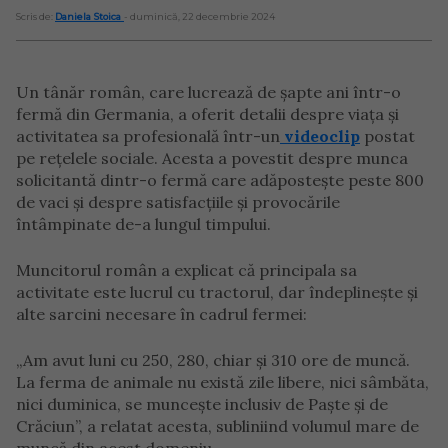
Scris de:
Daniela Stoica
- duminică, 22 decembrie 2024
Un tânăr român, care lucrează de șapte ani într-o
fermă din Germania, a oferit detalii despre viața și
activitatea sa profesională într-un
videoclip
postat
pe rețelele sociale. Acesta a povestit despre munca
solicitantă dintr-o fermă care adăpostește peste 800
de vaci și despre satisfacțiile și provocările
întâmpinate de-a lungul timpului.
Muncitorul român a explicat că principala sa
activitate este lucrul cu tractorul, dar îndeplinește și
alte sarcini necesare în cadrul fermei:
„Am avut luni cu 250, 280, chiar și 310 ore de muncă.
La ferma de animale nu există zile libere, nici sâmbăta,
nici duminica, se muncește inclusiv de Paște și de
Crăciun”, a relatat acesta, subliniind volumul mare de