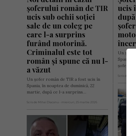
șoferului român de TIR 
ucis 
ucis sub ochii soției 
după 
sale de un coleg pe 
șofer
care l-a surprins 
motor
furând motorină. 
încer
Criminalul este tot 
Un șofer
român și spune că nu l-
Spania, d
șofer de
a văzut
Scris de Mih
Un șofer român de TIR a fost ucis în
Spania, în noaptea de duminică, 22
martie, după ce l-a surprins…
Scris de Mihai Diaconu
- miercuri, 25 martie 2026