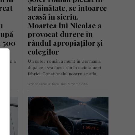
rcat 
străinătate, se întoarce 
acasă în sicriu. 
 
Moartea lui Nicolae a 
upă 
provocat durere în 
 500 
rândul apropiaților și 
ta
colegilor
de ani a
Un șofer român a murit în Germania
 fost
după ce i s-a făcut rău în incinta unei
fabrici. Conaționalul nostru se afla…
Scris de Daniela Stoica
- luni, 9 martie 2026