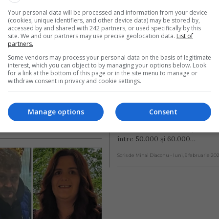
Your personal data will be processed and information from your device
 român de TIR, 
(cookies, unique identifiers, and other device data) may be stored by,
t în Austria că 
Român crescut în 
accessed by and shared with 242 partners, or used specifically by this
site. We and our partners may use precise geolocation data.
List of
vehicule oprite de 
Spania, de la șofer
partners.
e și le ducea în 
camion la propria 
Some vendors may process your personal data on the basis of legitimate
interest, which you can object to by managing your options below. Look
nia
afacere: „Am strân
for a link at the bottom of this page or in the site menu to manage or
withdraw consent in privacy and cookie settings.
50.000–60.000 de
 român de TIR, în vârstă de 43
euro”
 ajuns în detenție în Austria,
spectat că…
Manage options
Consent
Alex, un român care a lucrat ca
ai Diaconu
- joi, 5 martie 2026
camion, spune că a reușit să st
între 50.000 și 60.000…
Scris de Mihai Diaconu
- luni, 9 februarie 20