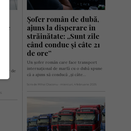
Șofer român de dubă, 
 de 
ajuns la disperare în 
străinătate: „Sunt zile 
s 
când conduc și câte 21 
 
de ore”
Un șofer român care face transport
internațional de marfă cu o dubă spune
 șofer de
că a ajuns să conducă „și câte…
rângă
Scris de Mihai Diaconu
- miercuri, 4 februarie 2026
26