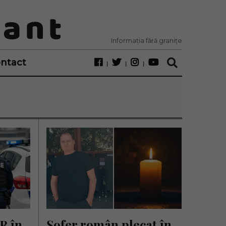
Informația fără granițe
ntact
 în 
Șofer român plecat în 