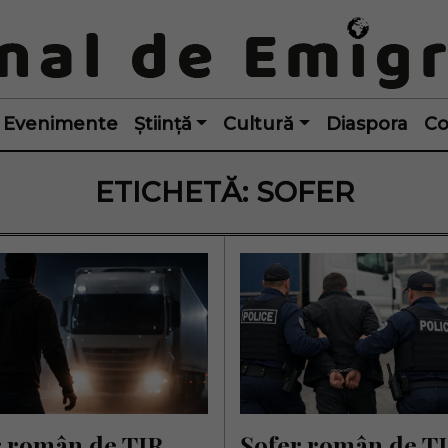
Evenimente
Știință
Cultură
Diaspora
Co
ETICHETĂ:
SOFER
 român de TIR, 
Șofer român de TIR