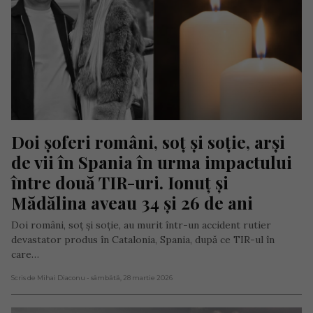
Doi șoferi români, soț și soție, arși 
de vii în Spania în urma impactului 
între două TIR-uri. Ionuț și 
Mădălina aveau 34 și 26 de ani
Doi români, soț și soție, au murit într-un accident rutier
devastator produs în Catalonia, Spania, după ce TIR-ul în
care…
Scris de Mihai Diaconu
- sâmbătă, 28 martie 2026