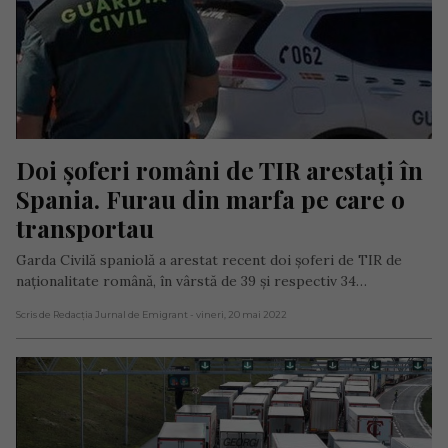
Doi șoferi români de TIR arestați în 
Spania. Furau din marfa pe care o 
transportau
Garda Civilă spaniolă a arestat recent doi șoferi de TIR de
naționalitate română, în vârstă de 39 şi respectiv 34…
Scris de Redacția Jurnal de Emigrant
- vineri, 20 mai 2022