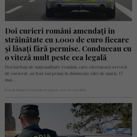
Doi curieri români amendați în 
străinătate cu 1.000 de euro fiecare 
și lăsați fără permise. Conduceau cu 
o viteză mult peste cea legală
Doi bărbați de naționalitate română, care efectuează servicii
de curierat, au fost surprinși în dimineața zilei de marți, 17
mai…
Scris de Redacția Jurnal de Emigrant
- luni, 13 iunie 2022