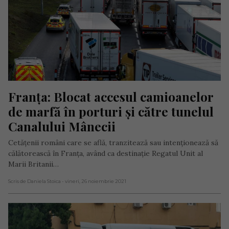
Franța: Blocat accesul camioanelor 
de marfă în porturi și către tunelul 
Canalului Mânecii
Cetățenii români care se află, tranzitează sau intenționează să
călătorească în Franța, având ca destinație Regatul Unit al
Marii Britanii…
Scris de Daniela Stoica
- vineri, 26 noiembrie 2021