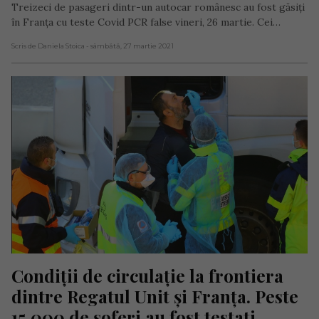
Treizeci de pasageri dintr-un autocar românesc au fost găsiți
în Franța cu teste Covid PCR false vineri, 26 martie. Cei…
Scris de Daniela Stoica
- sâmbătă, 27 martie 2021
Condiții de circulație la frontiera 
dintre Regatul Unit și Franța. Peste 
15.000 de șoferi au fost testați 