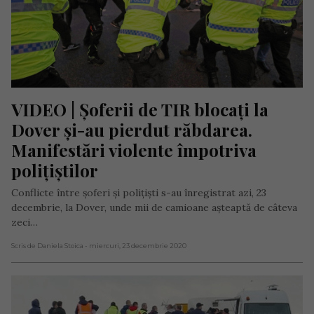
VIDEO | Șoferii de TIR blocați la 
Dover și-au pierdut răbdarea. 
Manifestări violente împotriva 
polițiștilor
Conflicte între șoferi și polițiști s-au înregistrat azi, 23
decembrie, la Dover, unde mii de camioane așteaptă de câteva
zeci…
Scris de Daniela Stoica
- miercuri, 23 decembrie 2020