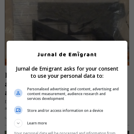
Jurnal de Emigrant asks for your consent
Doi șoferi români de camion 
to use your personal data to:
arestați în Anglia, făceau trafic de 
Personalised advertising and content, advertising and
arme și imigranți clandestini
content measurement, audience research and
services development
Doi bărbați români au fost puși sub arest în Anglia și sunt
acuzați de trafic ilegal de arme și imigranți…
Store and/or access information on a device
Scris de Mihai Diaconu
- joi, 15 iulie 2021
Learn more
Your personal data will be processed and information from