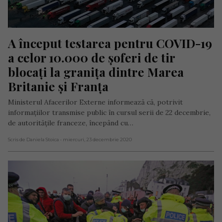
A început testarea pentru COVID-19 
a celor 10.000 de șoferi de tir 
blocați la granița dintre Marea 
Britanie și Franța
Ministerul Afacerilor Externe informează că, potrivit
informațiilor transmise public în cursul serii de 22 decembrie,
de autoritățile franceze, începând cu…
Scris de Daniela Stoica
- miercuri, 23 decembrie 2020