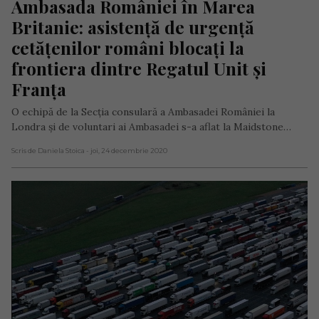
Ambasada României în Marea 
Britanie: asistență de urgență 
cetățenilor români blocați la 
frontiera dintre Regatul Unit și 
Franța
O echipă de la Secția consulară a Ambasadei României la
Londra și de voluntari ai Ambasadei s-a aflat la Maidstone…
Scris de Daniela Stoica
- joi, 24 decembrie 2020