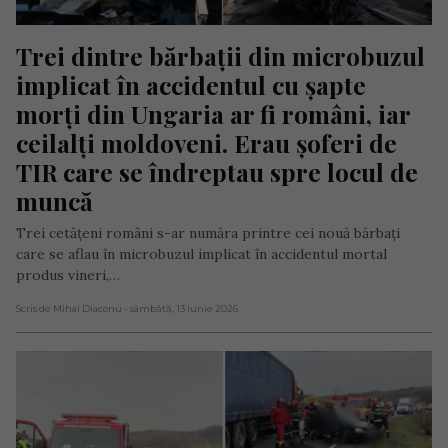
Trei dintre bărbații din microbuzul 
implicat în accidentul cu șapte 
morți din Ungaria ar fi români, iar 
ceilalți moldoveni. Erau șoferi de 
TIR care se îndreptau spre locul de 
muncă
Trei cetățeni români s-ar număra printre cei nouă bărbați
care se aflau în microbuzul implicat în accidentul mortal
produs vineri,…
Scris de Mihai Diaconu
- sâmbătă, 13 iunie 2026