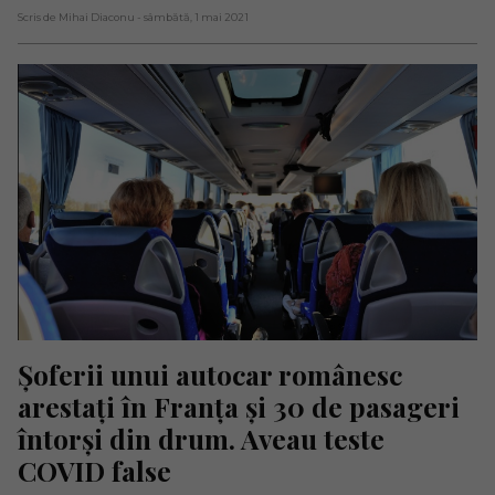
Scris de Mihai Diaconu
- sâmbătă, 1 mai 2021
Șoferii unui autocar românesc 
arestați în Franța și 30 de pasageri 
întorși din drum. Aveau teste 
COVID false