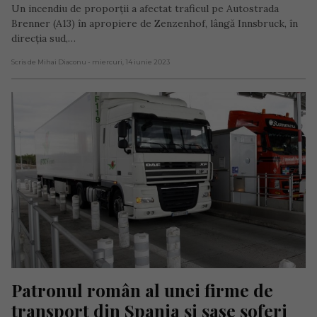
Un incendiu de proporții a afectat traficul pe Autostrada
Brenner (A13) în apropiere de Zenzenhof, lângă Innsbruck, în
direcția sud,…
Scris de Mihai Diaconu
- miercuri, 14 iunie 2023
Patronul român al unei firme de 
transport din Spania și șase șoferi 