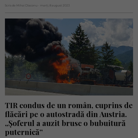
Scris de Mihai Diaconu
- marți, 8 august 2023
TIR condus de un român, cuprins de 
flăcări pe o autostradă din Austria. 
„Șoferul a auzit brusc o bubuitură 
puternică”