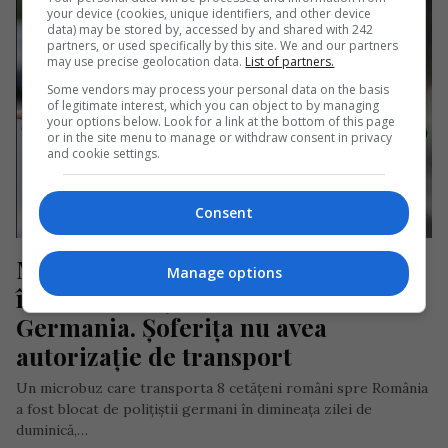
your device (cookies, unique identifiers, and other device
data) may be stored by, accessed by and shared with 242
partners, or used specifically by this site. We and our partners
may use precise geolocation data.
List of partners.
Some vendors may process your personal data on the basis
of legitimate interest, which you can object to by managing
your options below. Look for a link at the bottom of this page
or in the site menu to manage or withdraw consent in privacy
and cookie settings.
Consent
Microbuz cu români care se 
Manage options
întorceau în țară, blocat în 
Germania. Șoferița nu avea 
autorizație de transport
Un microbuz care transporta 8 cetățeni români spre România
a fost blocat de polițiștii germani în dimineața zilei de
duminică,…