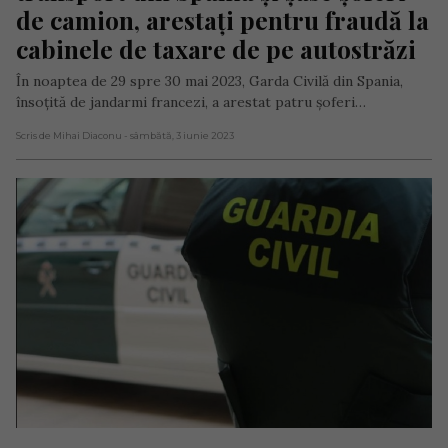
de camion, arestați pentru fraudă la 
cabinele de taxare de pe autostrăzi
În noaptea de 29 spre 30 mai 2023, Garda Civilă din Spania,
însoțită de jandarmi francezi, a arestat patru șoferi…
Scris de Mihai Diaconu
- sâmbătă, 3 iunie 2023