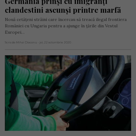
Germania prinși cu imigranți 
clandestini ascunși printre marfă
Nouă cetățeni străini care încercau să treacă ilegal frontiera
României cu Ungaria pentru a ajunge în țările din Vestul
Europei…
Scris de Mihai Diaconu
- joi, 22 octombrie 2020