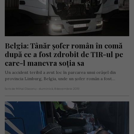
Belgia: Tânăr șofer român în comă 
după ce a fost zdrobit de TIR-ul pe 
care-l manevra soția sa
Un accident teribil a avut loc în parcarea unui orășel din
provincia Limburg, Belgia, unde un șofer român a fost…
Scris de Mihai Diaconu
- duminică, 8 decembrie 2019