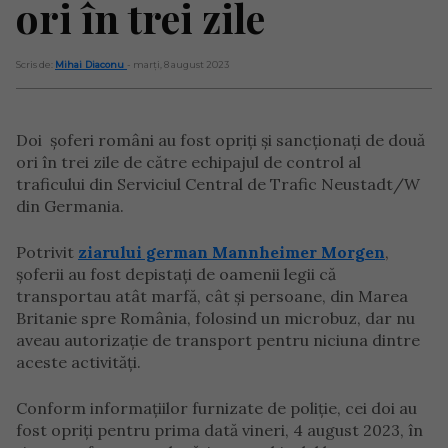
ori în trei zile
Scris de:
Mihai Diaconu
- marți, 8 august 2023
Doi șoferi români au fost opriți și sancționați de două
ori în trei zile de către echipajul de control al
traficului din Serviciul Central de Trafic Neustadt/W
din Germania.
Potrivit
ziarului german Mannheimer Morgen
,
șoferii au fost depistați de oamenii legii că
transportau atât marfă, cât și persoane, din Marea
Britanie spre România, folosind un microbuz, dar nu
aveau autorizație de transport pentru niciuna dintre
aceste activități.
Conform informațiilor furnizate de poliție, cei doi au
fost opriți pentru prima dată vineri, 4 august 2023, în