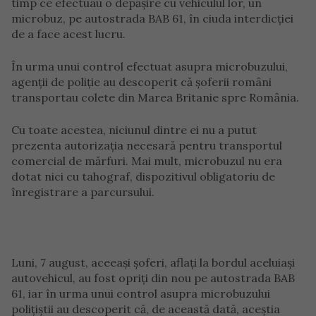
timp ce efectuau o depășire cu vehiculul lor, un
microbuz, pe autostrada BAB 61, în ciuda interdicției
de a face acest lucru.
În urma unui control efectuat asupra microbuzului,
agenții de poliție au descoperit că șoferii români
transportau colete din Marea Britanie spre România.
Cu toate acestea, niciunul dintre ei nu a putut
prezenta autorizația necesară pentru transportul
comercial de mărfuri. Mai mult, microbuzul nu era
dotat nici cu tahograf, dispozitivul obligatoriu de
înregistrare a parcursului.
Luni, 7 august, aceeași șoferi, aflați la bordul aceluiași
autovehicul, au fost opriți din nou pe autostrada BAB
61, iar în urma unui control asupra microbuzului
polițiștii au descoperit că, de această dată, aceștia