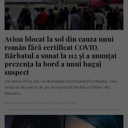
Avion blocat la sol din cauza unui 
român fără certificat COVID. 
Bărbatul a sunat la 112 și a anunțat 
prezența la bord a unui bagaj 
suspect
Un avion Wizz Air, cu destinația Dortmund (Germania), care
urma să decoleze de pe Aeroportul Ștefan cel Mare din
Suceava…
Scris de Daniela Stoica
- miercuri, 29 septembrie 2021