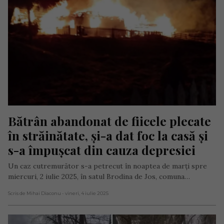
Bătrân abandonat de fiicele plecate 
în străinătate, și-a dat foc la casă și 
s-a împușcat din cauza depresiei
Un caz cutremurător s-a petrecut în noaptea de marți spre
miercuri, 2 iulie 2025, în satul Brodina de Jos, comuna…
Scris de Mihai Diaconu
- vineri, 4 iulie 2025