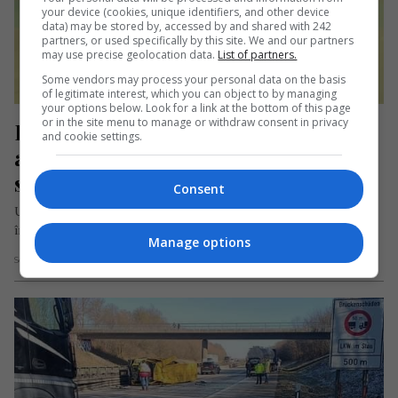
your device (cookies, unique identifiers, and other device
data) may be stored by, accessed by and shared with 242
partners, or used specifically by this site. We and our partners
may use precise geolocation data.
List of partners.
Some vendors may process your personal data on the basis
of legitimate interest, which you can object to by managing
your options below. Look for a link at the bottom of this page
or in the site menu to manage or withdraw consent in privacy
Român din Anglia, căutat de 20 de 
and cookie settings.
ani de justiția română. Își 
schimbase numele
Consent
Un român condamnat în anul 1999 la șapte ani și șase luni de
închisoare pentru tentativă de omor a fost…
Manage options
Scris de Mihai Diaconu
- luni, 8 mai 2023