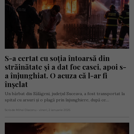
S-a certat cu soția întoarsă din 
străinătate și a dat foc casei, apoi s-
a înjunghiat. O acuza că l-ar fi 
înșelat
Un bărbat din Sălăgeni, județul Suceava, a fost transportat la
spital cu arsuri și o plagă prin înjunghiere, după ce…
Scris de Mihai Diaconu
- vineri, 2 ianuarie 2026