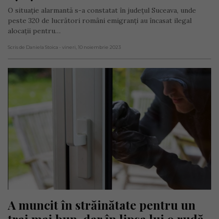
O situație alarmantă s-a constatat în județul Suceava, unde
peste 320 de lucrători români emigranți au încasat ilegal
alocații pentru…
Scris de Daniela Stoica
- vineri, 10 noiembrie 2023
A muncit în străinătate pentru un 
trai mai bun, dar în lipsa lui o rudă 