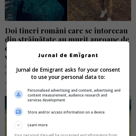
Doi tineri români care se întorceau 
din străinătate au murit aproape de 
casă. „Noi așteptam nunta, nu așa o 
veste tragică!”
Un accident rutier deosebit de grav a avut loc marți pe
Jurnal de Emigrant asks for your consent
drumul național DN 17, în localitatea Ilișești, județul Suceava,…
to use your personal data to:
Scris de Daniela Stoica
- joi, 8 iunie 2023
Personalised advertising and content, advertising and
content measurement, audience research and
services development
Store and/or access information on a device
Learn more
Your personal data will be processed and information from