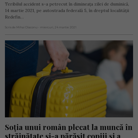
Teribilul accident s-a petrecut în dimineața zilei de duminică,
14 martie 2021, pe autostrada federală 5, în dreptul localității
Redefin…
Scris de Mihai Diaconu
- miercuri, 24 martie 2021
Soția unui român plecat la muncă în 
străinătate și-a părăsit copiii și a 