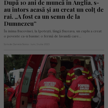
După 10 ani de muncă în Anglia, s-
au întors acasă și au creat un colț de 
rai. „A fost ca un semn de la 
Dumnezeu”
În inima Bucovinei, la Ipotești, lângă Suceava, un cuplu a creat
o poveste ca-n basme: o fermă de lavandă care…
Scris de Daniela Stoica
- luni, 3 iulie 2023