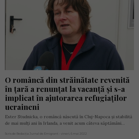
O româncă din străinătate revenită 
în țară a renunțat la vacanță și s-a 
implicat în ajutorarea refugiaților 
ucraineni
Ester Studnicka, o româncă născută în Cluj-Napoca și stabilită
de mai mulți ani în Irlanda, a venit acum câteva săptămâni…
Scris de Redacția Jurnal de Emigrant
- vineri, 6 mai 2022