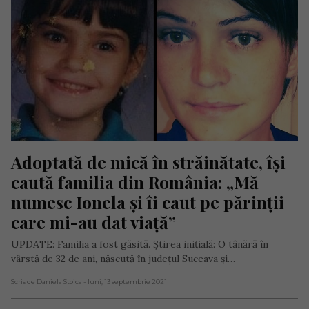
Adoptată de mică în străinătate, își 
caută familia din România: „Mă 
numesc Ionela și îi caut pe părinții 
care mi-au dat viață”
UPDATE: Familia a fost găsită. Știrea inițială: O tânără în
vârstă de 32 de ani, născută în județul Suceava și…
Scris de Daniela Stoica
- luni, 13 septembrie 2021