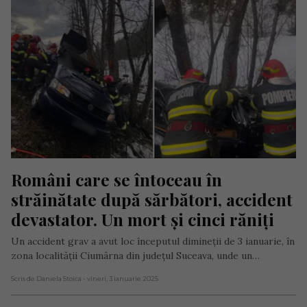
Români care se întoceau în 
străinătate după sărbători, accident 
devastator. Un mort și cinci răniți
Un accident grav a avut loc începutul dimineţii de 3 ianuarie, în
zona localității Ciumârna din judeţul Suceava, unde un…
Scris de Daniela Stoica
- vineri, 3 ianuarie 2025