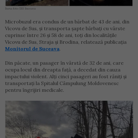
Sursa foto: ISU Suceava
Microbuzul era condus de un bărbat de 43 de ani, din
Vicovu de Sus, şi transporta şapte bărbați cu vârste
cuprinse între 26 şi 58 de ani, toți din localităţile
Vicovu de Sus, Straja şi Brodina, relatează publicația
Monitorul de Suceava
.
Din păcate, un pasager în vârstă de 32 de ani, care
ocupa locul din dreapta faţă, a decedat din cauza
impactului violent. Alți cinci pasageri au fost răniţi şi
transportaţi la Spitalul Câmpulung Moldovenesc
pentru îngrijiri medicale.