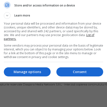
ț în fața copiilor 
intrat din nou în 
Store and/or access information on a device
și 10 ani în Ajunul 
carantină. Restricți
Learn more
i Nou. Apoi 
impuse de autorită
Your personal data will be processed and information from your device
tul s-a sinucis
pentru prevenirea
(cookies, unique identifiers, and other device data) may be stored by,
accessed by and shared with 242 partners, or used specifically by this
răspândirii virusu
t român din Spania, în vârstă
site. We and our partners may use precise geolocation data.
List of
partners.
ani, și-a ucis soția în Ajunul
Ministrul Sănătății din Spania a
ou apoi s-a…
Some vendors may process your personal data on the basis of legitimate
miercuri, 1 octombrie 2020, no
interest, which you can object to by managing your options below. Look
de restricție împotriva răspând
for a link at the bottom of this page or in the site menu to manage or
ai Diaconu
- vineri, 1 ianuarie 2021
noului coronavirus care vor…
withdraw consent in privacy and cookie settings.
Scris de Mihai Diaconu
- joi, 1 octombrie 202
Manage options
Consent
ȘI CONDIȚII DE UTILIZARE
POLITICA DE CONFIDENȚIALITATE
POLITICA PRIV
pturile rezervate Diaspora Media Network S.R.L - Interzisă copierea conținutului f