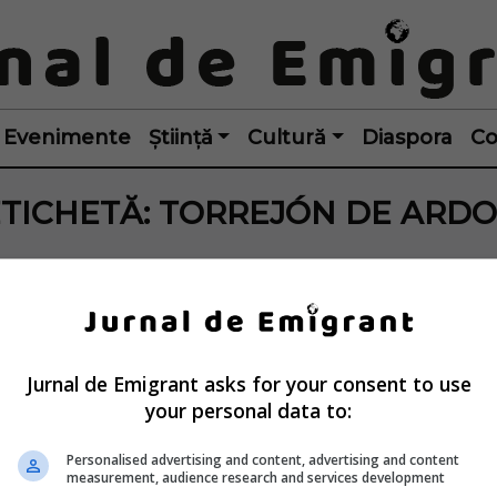
Evenimente
Știință
Cultură
Diaspora
Co
TICHETĂ:
TORREJÓN DE ARDO
Jurnal de Emigrant asks for your consent to use
your personal data to:
Personalised advertising and content, advertising and content
measurement, audience research and services development
a: Româncă ucisă 
Capitala Spaniei a 