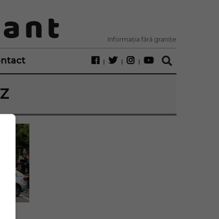
Informația fără granițe
ntact
Z