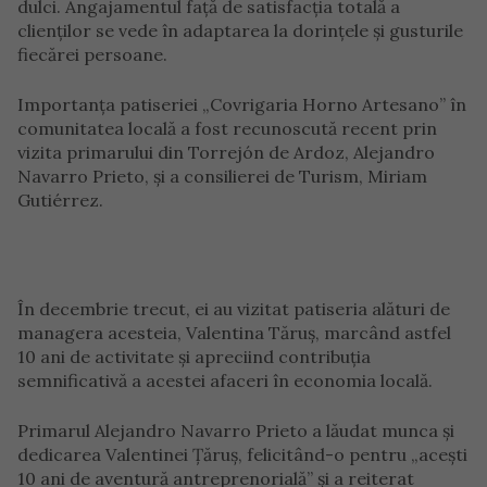
dulci. Angajamentul față de satisfacția totală a
clienților se vede în adaptarea la dorințele și gusturile
fiecărei persoane.
Importanța patiseriei „Covrigaria Horno Artesano” în
comunitatea locală a fost recunoscută recent prin
vizita primarului din Torrejón de Ardoz, Alejandro
Navarro Prieto, și a consilierei de Turism, Miriam
Gutiérrez.
În decembrie trecut, ei au vizitat patiseria alături de
managera acesteia, Valentina Tăruș, marcând astfel
10 ani de activitate și apreciind contribuția
semnificativă a acestei afaceri în economia locală.
Primarul Alejandro Navarro Prieto a lăudat munca și
dedicarea Valentinei Țăruș, felicitând-o pentru „acești
10 ani de aventură antreprenorială” și a reiterat