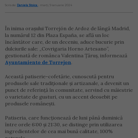
Scris de:
Daniela Stoica
- marți, 9 ianuarie 2024
În inima orașului Torrejón de Ardoz de lângă Madrid,
la numărul 12 din Plaza España, se află un loc
încântător care, de un deceniu, aduce bucurie prin
dulciurile sale: „Covrigaria Horno Artesano”,
gestionată de românca Valentina Țăruș, informează
Ayuntamiento de Torrejon
.
Această patiserie-cofetărie, cunoscută pentru
produsele sale tradiționale și artizanale, a devenit un
punct de referință în comunitate, servind cu măiestrie
o varietate de gusturi, cu un accent deosebit pe
produsele românești.
Patiseria, care funcționează de luni până duminică
între orele 6:00 și 21:30, se distinge prin utilizarea
ingredientelor de cea mai bună calitate, 100%