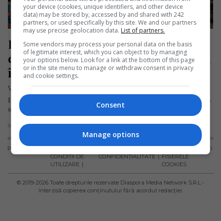
your device (cookies, unique identifiers, and other device
data) may be stored by, accessed by and shared with 242
partners, or used specifically by this site. We and our partners
may use precise geolocation data.
List of partners.
Româncă stabilită în Spania: A 
Some vendors may process your personal data on the basis
of legitimate interest, which you can object to by managing
construit o afacere de familie care a 
your options below. Look for a link at the bottom of this page
or in the site menu to manage or withdraw consent in privacy
început de la o tavernă locală
and cookie settings.
Vasilica Popovici, originară din România, a marcat recent
primul an de când a deschis magazinul „A Despensa de Prado”,
Consent
situat…
Scris de Daniela Stoica
- duminică, 7 iulie 2024
Manage options
PUBLICITATE
TERMENI ȘI
POLITICA DE
POLITICA PRIVIND
CONDIȚII DE
CONFIDENȚIALITATE
FISIERELE
UTILIZARE
COOKIES
© 2019-
2026
Toate drepturile rezervate Diaspora Media Network S.R.L -
Interzisă copierea conținutului fără acordul redacției.