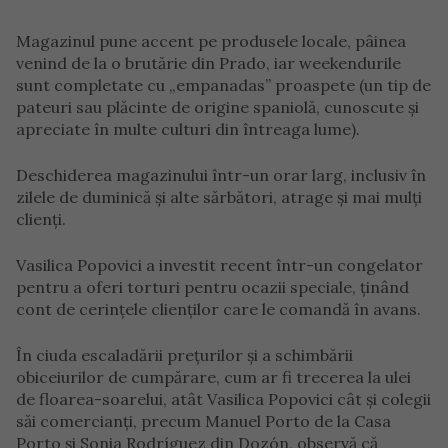
Magazinul pune accent pe produsele locale, pâinea
venind de la o brutărie din Prado, iar weekendurile
sunt completate cu „empanadas” proaspete (un tip de
pateuri sau plăcinte de origine spaniolă, cunoscute și
apreciate în multe culturi din întreaga lume).
Deschiderea magazinului într-un orar larg, inclusiv în
zilele de duminică și alte sărbători, atrage și mai mulți
clienți.
Vasilica Popovici a investit recent într-un congelator
pentru a oferi torturi pentru ocazii speciale, ținând
cont de cerințele clienților care le comandă în avans.
În ciuda escaladării prețurilor și a schimbării
obiceiurilor de cumpărare, cum ar fi trecerea la ulei
de floarea-soarelui, atât Vasilica Popovici cât și colegii
săi comercianți, precum Manuel Porto de la Casa
Porto și Sonia Rodríguez din Dozón, observă că