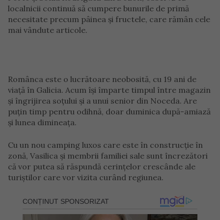
localnicii continuă să cumpere bunurile de primă
necesitate precum pâinea și fructele, care rămân cele
mai vândute articole.
Românca este o lucrătoare neobosită, cu 19 ani de
viață în Galicia. Acum își împarte timpul între magazin
și îngrijirea soțului și a unui senior din Noceda. Are
puțin timp pentru odihnă, doar duminica după-amiază
și lunea dimineața.
Cu un nou camping luxos care este în construcție în
zonă, Vasilica și membrii familiei sale sunt încrezători
că vor putea să răspundă cerințelor crescânde ale
turiștilor care vor vizita curând regiunea.