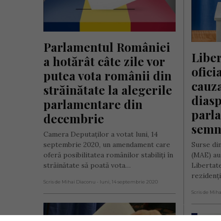
Parlamentul României 
Liber
a hotărât câte zile vor 
ofici
putea vota românii din 
cauza
străinătate la alegerile 
diasp
parlamentare din 
parla
decembrie
semnu
Camera Deputaților a votat luni, 14
septembrie 2020, un amendament care
Surse di
oferă posibilitatea românilor stabiliți în
(MAE) au
străinătate să poată vota…
Libertat
rezidenți
Scris de Mihai Diaconu
- luni, 14 septembrie 2020
Scris de Mih