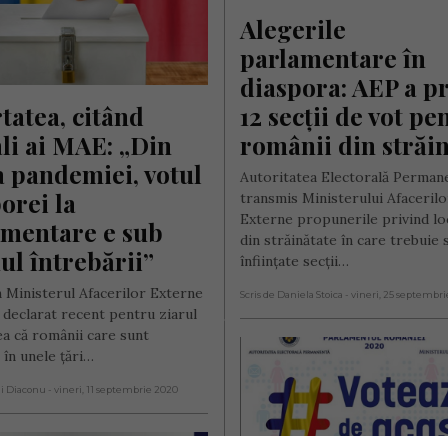
Alegerile 
parlamentare în 
diaspora: AEP a pr
tatea, citând 
12 secții de vot pen
ali ai MAE: „Din 
românii din străi
 pandemiei, votul 
Autoritatea Electorală Perman
orei la 
transmis Ministerului Afacerilo
Externe propunerile privind loc
mentare e sub 
din străinătate în care trebuie s
l întrebării”
înfiinţate secţii…
n Ministerul Afacerilor Externe
Scris de Daniela Stoica
- vineri, 25 septembr
 declarat recent pentru ziarul
ea că românii care sunt
 în unele țări…
ai Diaconu
- vineri, 11 septembrie 2020