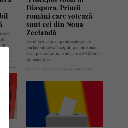
Diaspora. Primii 
il 
români care votează 
ă
sunt cei din Noua 
Zeelandă
icare
nte,
Votul în diaspora pentru alegerile
ă de
parlamentare a început, primii români
s-au prezentat la urne la ora 20.00 (ora
României), la…
brie 2024
Scris de Daniela Stoica
- vineri, 4 decembrie 2020
 