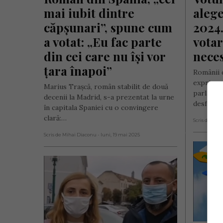
mai iubit dintre 
alege
căpșunari”, spune cum 
2024.
a votat: „Eu fac parte 
votar
din cei care nu îşi vor 
nece
ţara înapoi”
Românii 
exprime 
Marius Traşcă, român stabilit de două
parlamen
decenii la Madrid, s-a prezentat la urne
desfășoa
în capitala Spaniei cu o convingere
clară:…
Scris de Mih
Scris de Mihai Diaconu
- luni, 19 mai 2025