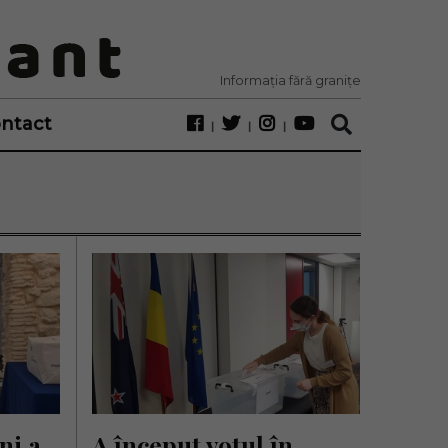
Informația fără granițe
ntact
i a 
A început votul în 