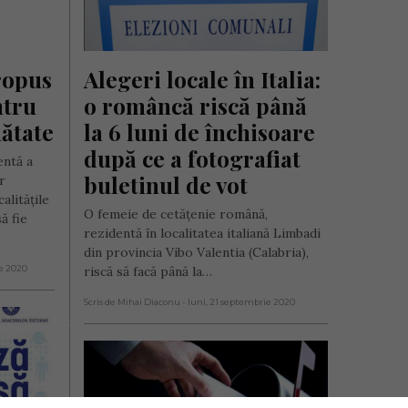
opus 
Alegeri locale în Italia: 
tru 
o româncă riscă până 
nătate
la 6 luni de închisoare 
după ce a fotografiat 
entă a
buletinul de vot
r
alităţile
O femeie de cetățenie română,
ă fie
rezidentă în localitatea italiană Limbadi
din provincia Vibo Valentia (Calabria),
ie 2020
riscă să facă până la…
Scris de Mihai Diaconu
- luni, 21 septembrie 2020