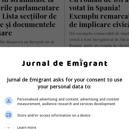
rile parlamentare 
votat în Spania! 
 Lista secțiilor de 
Exemplu remarcab
e și documentele 
de implicare civic
sare
Un exemplu remarcabil de impl
civică a fost înregistrat în Alica
din diaspora au început să-și
Spania, unde un român în vârst
votul pentru alegerile
aproape 101…
tare din 2024, proces care se
ră pe durata a…
Scris de Mihai Diaconu
- sâmbătă, 23 noiem
ai Diaconu
- vineri, 29 noiembrie 2024
Jurnal de Emigrant asks for your consent to use
your personal data to:
Personalised advertising and content, advertising and content
measurement, audience research and services development
Store and/or access information on a device
Românii din Marea
Learn more