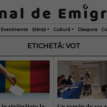
Evenimente
Știință
Cultură
Diaspora
Co
ETICHETĂ:
VOT
 în străinătate la 
Un român de 101 an