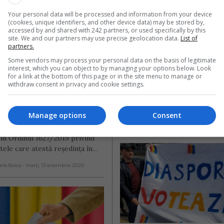
trăinătate: 
Britanie, Germania
Your personal data will be processed and information from your device
(cookies, unique identifiers, and other device data) may be stored by,
mentele care 
Italia, cele mai mu
accessed by and shared with 242 partners, or used specifically by this
site. We and our partners may use precise geolocation data.
List of
esc dreptul de 
cereri pentru votul
partners.
e al românilor în 
prin coresponden
Some vendors may process your personal data on the basis of legitimate
, Spania, 
interest, which you can object to by managing your options below. Look
Românii din diaspora au avut
for a link at the bottom of this page or in the site menu to manage or
ania, Marea 
posibilitatea ca până joi, 22 oc
withdraw consent in privacy and cookie settings.
la ora 24:00, să se înscrie în Re
nie și alte țări
electoral…
Manage options
Consent
cumentelor care dovedesc
Scris de Daniela Stoica
- vineri, 23 octombrie
e ședere în străinătate este
 în Ordinul 1627/2019 privind
ele care atestă reședința în…
ela Stoica
- marți, 13 octombrie 2020