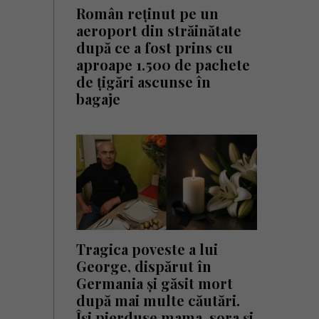
Român reținut pe un
aeroport din străinătate
după ce a fost prins cu
aproape 1.500 de pachete
de țigări ascunse în
bagaje
Tragica poveste a lui
George, dispărut în
Germania și găsit mort
după mai multe căutări.
Își pierduse mama, sora și