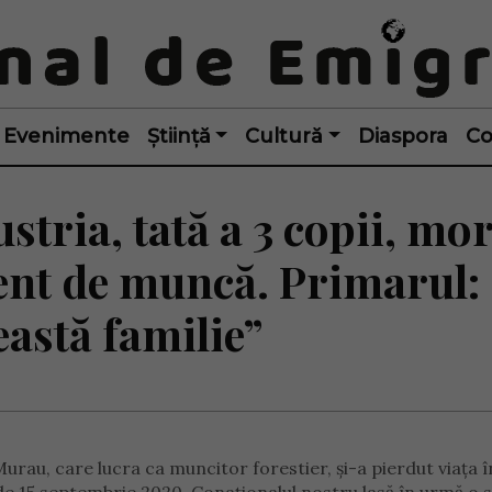
Evenimente
Știință
Cultură
Diaspora
Co
tria, tată a 3 copii, mor
ent de muncă. Primarul:
astă familie”
urau, care lucra ca muncitor forestier, și-a pierdut viața 