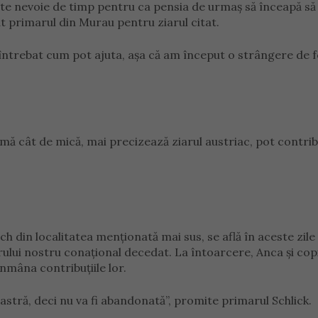
ste nevoie de timp pentru ca pensia de urmaș să înceapă să 
at primarul din Murau pentru ziarul citat.
întrebat cum pot ajuta, așa că am început o strângere de f
umă cât de mică, mai precizează ziarul austriac, pot contrib
ch din localitatea menționată mai sus, se află în aceste zile
ui nostru conațional decedat. La întoarcere, Anca și copii
înmâna contribuțiile lor.
stră, deci nu va fi abandonată”, promite primarul Schlick.