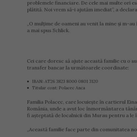
problemele financiare. De cele mai multe ori e
plătită. Noi vrem să-i ajutăm imediat”, a declar
„O mulțime de oameni au venit la mine și m-au 
a mai spus Schlick.
Cei care doresc să ajute această familie cu o s
transfer bancar la următoarele coordinate:
IBAN: AT26 3823 8000 0801 3120
Titular cont: Polacec Anca
Familia Polacec, care locuiește în cartierul Eina
România, unde a avut loc înmormântarea tânărul
fi așteptată de localnicii din Murau pentru a le 
„Această familie face parte din comunitatea noa