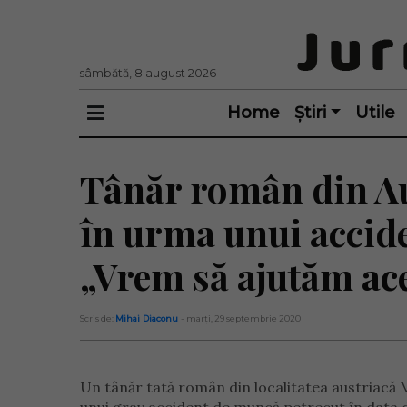
sâmbătă, 8 august 2026
Home
Știri
Utile
Tânăr român din Aus
în urma unui accid
„Vrem să ajutăm ace
Scris de:
Mihai Diaconu
- marți, 29 septembrie 2020
Un tânăr tată român din localitatea austriacă M