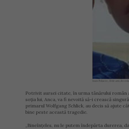
Ioan Polacec, 33 de ani, dece
Potrivit sursei citate, în urma tânărului român a
soția lui, Anca, va fi nevoită să-i crească singu
primarul Wolfgang Schlick, au decis să ajute câ
bine peste această tragedie.
„Bineînțeles, nu le putem îndepărta durerea, da