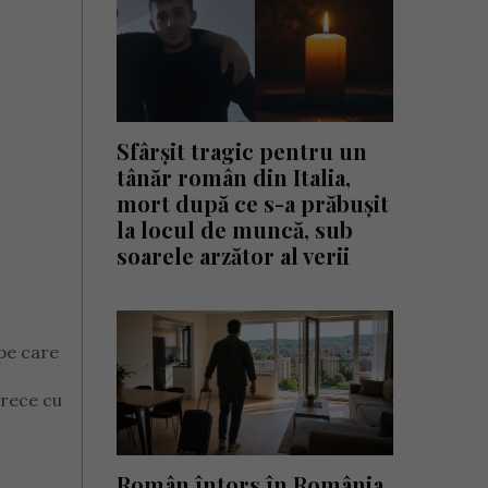
Sfârșit tragic pentru un
tânăr român din Italia,
mort după ce s-a prăbușit
la locul de muncă, sub
soarele arzător al verii
 pe care
trece cu
Român întors în România