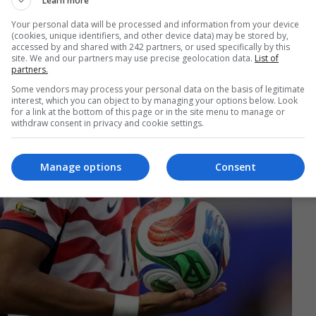
Learn more
Your personal data will be processed and information from your device
(cookies, unique identifiers, and other device data) may be stored by,
accessed by and shared with 242 partners, or used specifically by this
site. We and our partners may use precise geolocation data.
List of
partners.
Some vendors may process your personal data on the basis of legitimate
interest, which you can object to by managing your options below. Look
for a link at the bottom of this page or in the site menu to manage or
withdraw consent in privacy and cookie settings.
Manage options
Consent