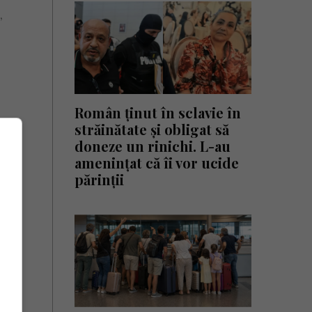
,
Român ținut în sclavie în
străinătate și obligat să
doneze un rinichi. L-au
amenințat că îi vor ucide
părinții