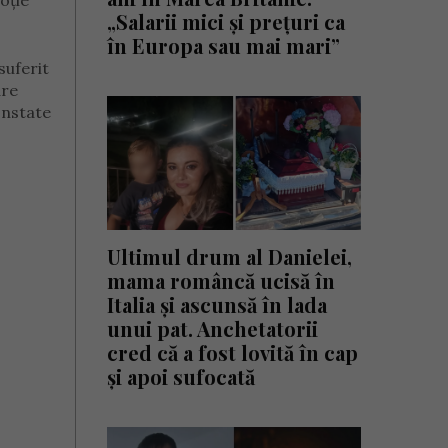
oție
„Salarii mici și prețuri ca
în Europa sau mai mari”
suferit
are
onstate
Ultimul drum al Danielei,
mama româncă ucisă în
Italia și ascunsă în lada
unui pat. Anchetatorii
cred că a fost lovită în cap
și apoi sufocată