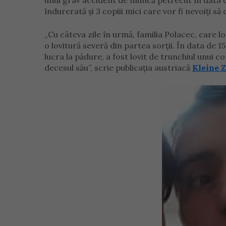
unui grav accident de muncă petrecut în data d
îndurerată și 3 copiii mici care vor fi nevoiți să 
„Cu câteva zile în urmă, familia Polacec, care lo
o lovitură severă din partea sorții. În data de 15
lucra la pădure, a fost lovit de trunchiul unui 
decesul său”, scrie publicația austriacă
Kleine 