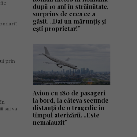
fie
după 10 ani în străinătate,
surprins de ceea ce a
găsit. „Dai un mărunțiș și
onduri”,
ești proprietar!”
ui prin
Avion cu 180 de pasageri
la bord, la câteva secunde
 în
distanță de o tragedie în
i săi va
timpul aterizării. „Este
nemaiauzit”