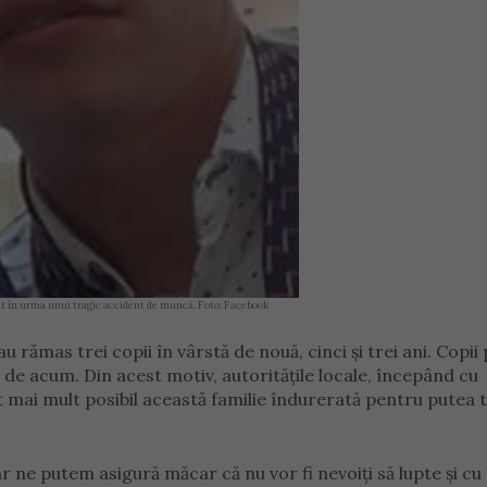
dat în urma unui tragic accident de muncă. Foto: Facebook
u rămas trei copii în vârstă de nouă, cinci și trei ani. Copii
ră de acum. Din acest motiv, autoritățile locale, începând cu
t mai mult posibil această familie îndurerată pentru putea 
r ne putem asigură măcar că nu vor fi nevoiți să lupte și cu