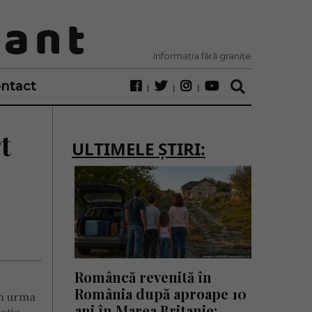
Informația fără granițe
ntact
t
ULTIMELE ȘTIRI:
Româncă revenită în
România după aproape 10
în urma
ani în Marea Britanie: