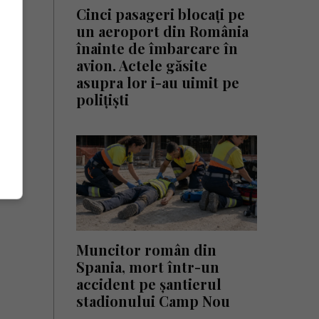
Cinci pasageri blocați pe
un aeroport din România
înainte de îmbarcare în
avion. Actele găsite
asupra lor i-au uimit pe
polițiști
Muncitor român din
Spania, mort într-un
accident pe șantierul
stadionului Camp Nou