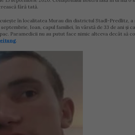
e 15 septembrie 2020. Conaționalul nostru lasă în urmă o s
crească fără tată.
cuiește în localitatea Murau din districtul Stadl-Predlitz, a 
 septembrie, Ioan, capul familiei, în vârstă de 33 de ani și c
copac. Paramedicii nu au putut face nimic altceva decât să c
Zeitung
.