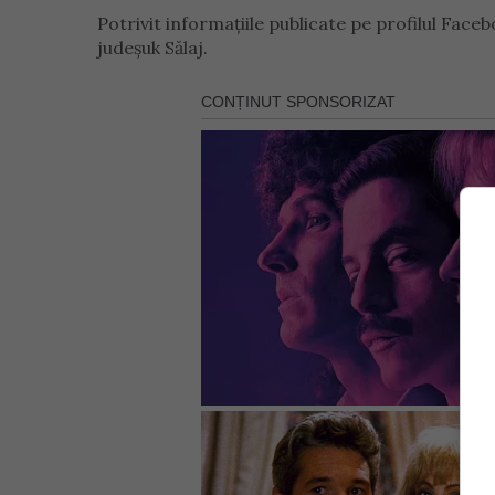
Potrivit informațiile publicate pe profilul Face
judeșuk Sălaj.